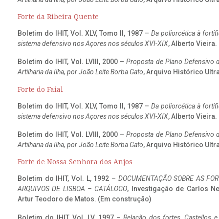
Forte da Ribeira Quente
Boletim do IHIT, Vol. XLV, Tomo II, 1987 –
Da poliorcética à fort
sistema defensivo nos Açores nos séculos XVI-XIX
, Alberto Vieira
Boletim do IHIT, Vol. LVIII, 2000 –
Proposta de Plano Defensivo de
Artilharia da Ilha, por João Leite Borba Gato
, Arquivo Histórico Ult
Forte do Faial
Boletim do IHIT, Vol. XLV, Tomo II, 1987 –
Da poliorcética à fort
sistema defensivo nos Açores nos séculos XVI-XIX
, Alberto Vieira
Boletim do IHIT, Vol. LVIII, 2000 –
Proposta de Plano Defensivo de
Artilharia da Ilha, por João Leite Borba Gato
, Arquivo Histórico Ult
Forte de Nossa Senhora dos Anjos
Boletim do IHIT, Vol. L, 1992 –
DOCUMENTAÇÃO SOBRE AS FORT
ARQUIVOS DE LISBOA – CATÁLOGO
, Investigação de Carlos N
Artur Teodoro de Matos. (Em construção)
Boletim do IHIT, Vol. LV, 1997 –
Relação dos fortes, Castellos e