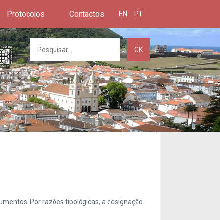
Protocolos
Contactos
EN
PT
OK
umentos. Por razões tipológicas, a designação