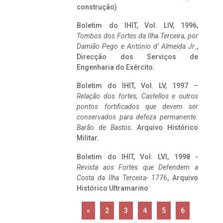
construção)
Boletim do IHIT, Vol. LIV, 1996,
Tombos dos Fortes da Ilha Terceira,
por
Damião Pego e António d’ Almeida Jr
.,
Direcção dos Serviços de
Engenharia do Exército.
Boletim do IHIT, Vol. LV, 1997 –
Relação dos fortes, Castellos e outros
pontos fortificados que devem ser
conservados para defeza permanente.
Barão de Bastos
. Arquivo Histórico
Militar.
Boletim do IHIT, Vol. LVI, 1998 -
Revista aos Fortes que Defendem a
Costa da Ilha Terceira- 1776
, Arquivo
Histórico Ultramarino
«
2
3
4
5
6