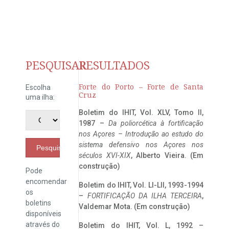
PESQUISAR
RESULTADOS
Forte do Porto – Forte de Santa
Escolha
Cruz
uma ilha:
Boletim do IHIT, Vol. XLV, Tomo II,
1987 –
Da poliorcética à fortificação
nos Açores – Introdução ao estudo do
sistema defensivo nos Açores nos
Pesquisar
séculos XVI-XIX
, Alberto Vieira. (Em
construção)
Pode
encomendar
Boletim do IHIT, Vol. LI-LII, 1993-1994
os
–
FORTIFICAÇÃO DA ILHA TERCEIRA
,
boletins
Valdemar Mota. (Em construção)
disponíveis
através do
Boletim do IHIT, Vol. L, 1992 –