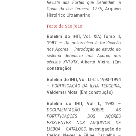
Revista aos Fortes que Defendem a
Costa da Ilha Terceira- 1776
, Arquivo
Histórico Ultramarino
Forte de São João
Boletim do IHIT, Vol. XLV, Tomo II,
1987 –
Da poliorcética à fortificação
nos Açores – Introdução ao estudo do
sistema defensivo nos Açores nos
séculos XVI-XIX
, Alberto Vieira. (Em
construção)
Boletim do IHIT, Vol. LI-LII, 1993-1994
–
FORTIFICAÇÃO DA ILHA TERCEIRA
,
Valdemar Mota. (Em construção)
Boletim do IHIT, Vol. L, 1992 –
DOCUMENTAÇÃO SOBRE AS
FORTIFICAÇÕES DOS AÇORES
EXISTENTES NOS ARQUIVOS DE
LISBOA – CATÁLOGO
, Investigação de
Carlos Neves e Filipe Carvalho –