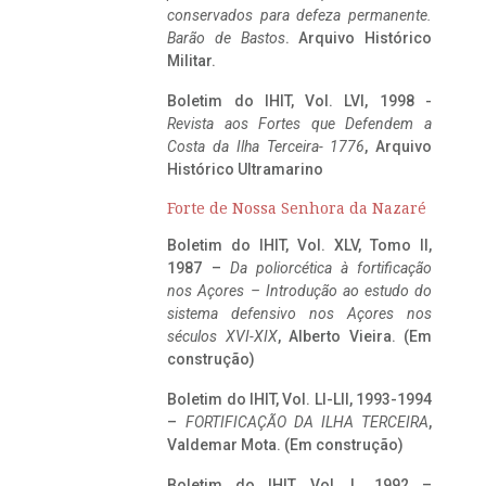
conservados para defeza permanente.
Barão de Bastos
. Arquivo Histórico
Militar.
Boletim do IHIT, Vol. LVI, 1998 -
Revista aos Fortes que Defendem a
Costa da Ilha Terceira- 1776
, Arquivo
Histórico Ultramarino
Forte de Nossa Senhora da Nazaré
Boletim do IHIT, Vol. XLV, Tomo II,
1987 –
Da poliorcética à fortificação
nos Açores – Introdução ao estudo do
sistema defensivo nos Açores nos
séculos XVI-XIX
, Alberto Vieira. (Em
construção)
Boletim do IHIT, Vol. LI-LII, 1993-1994
–
FORTIFICAÇÃO DA ILHA TERCEIRA
,
Valdemar Mota. (Em construção)
Boletim do IHIT, Vol. L, 1992 –