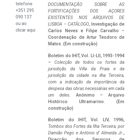
telefone
DOCUMENTAÇÃO SOBRE AS
+351 295
FORTIFICAÇÕES DOS AÇORES
090 137
EXISTENTES NOS ARQUIVOS DE
ou ao
LISBOA – CATÁLOGO
, Investigação de
clicar
aqui
Carlos Neves e Filipe Carvalho –
.
Coordenação de Artur Teodoro de
Matos. (Em construção)
Boletim do IHIT, Vol. LI-LII, 1993-1994
–
Colecção de todos os fortes da
jurisdição da Villa da Praia e da
jurisdição da cidade na ilha Terceira,
com a indicação da importância da
despesa das obras necessárias em cada
um deles
. Anónimo – Arquivo
Histórico Ultramarino. (Em
construção)
Boletim do IHIT, Vol. LIV, 1996,
Tombos dos Fortes da Ilha Terceira,
por
Damião Pego e António d’ Almeida Jr
.,
Direcção dos Serviços de