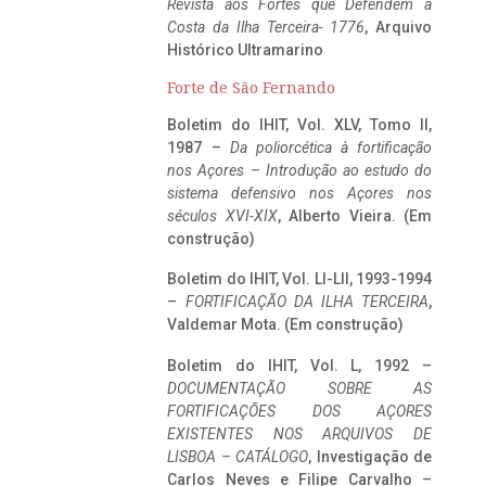
Revista aos Fortes que Defendem a
Costa da Ilha Terceira- 1776
, Arquivo
Histórico Ultramarino
Forte de São Fernando
Boletim do IHIT, Vol. XLV, Tomo II,
1987 –
Da poliorcética à fortificação
nos Açores – Introdução ao estudo do
sistema defensivo nos Açores nos
séculos XVI-XIX
, Alberto Vieira. (Em
construção)
Boletim do IHIT, Vol. LI-LII, 1993-1994
–
FORTIFICAÇÃO DA ILHA TERCEIRA
,
Valdemar Mota. (Em construção)
Boletim do IHIT, Vol. L, 1992 –
DOCUMENTAÇÃO SOBRE AS
FORTIFICAÇÕES DOS AÇORES
EXISTENTES NOS ARQUIVOS DE
LISBOA – CATÁLOGO
, Investigação de
Carlos Neves e Filipe Carvalho –