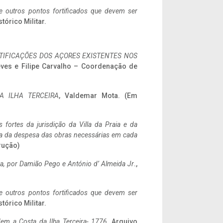
 e outros pontos fortificados que devem ser
stórico Militar.
IFICAÇÕES DOS AÇORES EXISTENTES NOS
eves e Filipe Carvalho – Coordenação de
A ILHA TERCEIRA
, Valdemar Mota. (Em
 fortes da jurisdição da Villa da Praia e da
ncia da despesa das obras necessárias em cada
rução)
a,
por Damião Pego e António d’ Almeida Jr
.,
 e outros pontos fortificados que devem ser
stórico Militar.
em a Costa da Ilha Terceira- 1776
, Arquivo