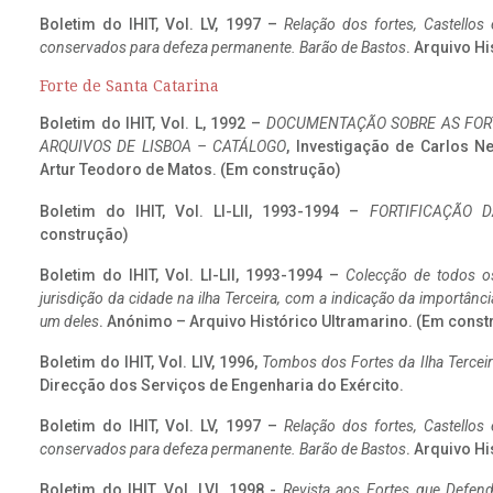
Boletim do IHIT, Vol. LV, 1997 –
Relação dos fortes, Castellos
conservados para defeza permanente. Barão de Bastos
. Arquivo Hi
Forte de Santa Catarina
Boletim do IHIT, Vol. L, 1992 –
DOCUMENTAÇÃO SOBRE AS FORT
ARQUIVOS DE LISBOA – CATÁLOGO
, Investigação de Carlos N
Artur Teodoro de Matos. (Em construção)
Boletim do IHIT, Vol. LI-LII, 1993-1994 –
FORTIFICAÇÃO D
construção)
Boletim do IHIT, Vol. LI-LII, 1993-1994 –
Colecção de todos os
jurisdição da cidade na ilha Terceira, com a indicação da importâ
um deles
. Anónimo – Arquivo Histórico Ultramarino. (Em const
Boletim do IHIT, Vol. LIV, 1996,
Tombos dos Fortes da Ilha Terceir
Direcção dos Serviços de Engenharia do Exército.
Boletim do IHIT, Vol. LV, 1997 –
Relação dos fortes, Castellos
conservados para defeza permanente. Barão de Bastos
. Arquivo Hi
Boletim do IHIT, Vol. LVI, 1998 -
Revista aos Fortes que Defend