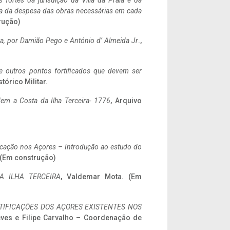
 fortes da jurisdição da Villa da Praia e da
ncia da despesa das obras necessárias em cada
rução)
a,
por Damião Pego e António d’ Almeida Jr
.,
 e outros pontos fortificados que devem ser
stórico Militar.
em a Costa da Ilha Terceira- 1776
, Arquivo
ificação nos Açores – Introdução ao estudo do
. (Em construção)
A ILHA TERCEIRA
, Valdemar Mota. (Em
IFICAÇÕES DOS AÇORES EXISTENTES NOS
eves e Filipe Carvalho – Coordenação de