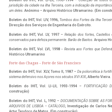
Boletim do IHIT, Vol. LI-LII, 1993-1994 –
Colecção de todos os
jurisdição da cidade na ilha Terceira, com a indicação da importâ
um deles
. Anónimo – Arquivo Histórico Ultramarino. (Em const
Boletim do IHIT, Vol. LIV, 1996,
Tombos dos Fortes da Ilha Terceir
Direcção dos Serviços de Engenharia do Exército.
Boletim do IHIT, Vol. LV, 1997 –
Relação dos fortes, Castellos
conservados para defeza permanente. Barão de Bastos
. Arquivo Hi
Boletim do IHIT, Vol. LVI, 1998 -
Revista aos Fortes que Defend
Histórico Ultramarino
Forte das Chagas – Forte de São Francisco
Boletim do IHIT, Vol. XLV, Tomo II, 1987 –
Da poliorcética à fort
sistema defensivo nos Açores nos séculos XVI-XIX
, Alberto Vieira
Boletim do IHIT, Vol. LI-LII, 1993-1994 –
FORTIFICAÇÃO D
construção)
Boletim do IHIT, Vol. L, 1992 –
DOCUMENTAÇÃO SOBRE AS FORT
ARQUIVOS DE LISBOA – CATÁLOGO
, Investigação de Carlos N
Artur Teodoro de Matos. (Em construção)