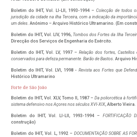
Boletim do IHIT, Vol. LI-LII, 1993-1994 –
Colecção de todos os
jurisdição da cidade na ilha Terceira, com a indicação da importâ
um deles
. Anónimo – Arquivo Histórico Ultramarino. (Em const
Boletim do IHIT, Vol. LIV, 1996,
Tombos dos Fortes da Ilha Terceir
Direcção dos Serviços de Engenharia do Exército.
Boletim do IHIT, Vol. LV, 1997 –
Relação dos fortes, Castellos
conservados para defeza permanente. Barão de Bastos
. Arquivo Hi
Boletim do IHIT, Vol. LVI, 1998 -
Revista aos Fortes que Defend
Histórico Ultramarino
Forte de São João
Boletim do IHIT, Vol. XLV, Tomo II, 1987 –
Da poliorcética à fort
sistema defensivo nos Açores nos séculos XVI-XIX
, Alberto Vieira
Boletim do IHIT, Vol. LI-LII, 1993-1994 –
FORTIFICAÇÃO D
construção)
Boletim do IHIT, Vol. L, 1992 –
DOCUMENTAÇÃO SOBRE AS FORT