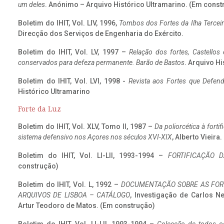
um deles
. Anónimo – Arquivo Histórico Ultramarino. (Em const
Boletim do IHIT, Vol. LIV, 1996,
Tombos dos Fortes da Ilha Terceir
Direcção dos Serviços de Engenharia do Exército.
Boletim do IHIT, Vol. LV, 1997 –
Relação dos fortes, Castellos
conservados para defeza permanente. Barão de Bastos
. Arquivo Hi
Boletim do IHIT, Vol. LVI, 1998 -
Revista aos Fortes que Defend
Histórico Ultramarino
Forte da Luz
Boletim do IHIT, Vol. XLV, Tomo II, 1987 –
Da poliorcética à fort
sistema defensivo nos Açores nos séculos XVI-XIX
, Alberto Vieira
Boletim do IHIT, Vol. LI-LII, 1993-1994 –
FORTIFICAÇÃO D
construção)
Boletim do IHIT, Vol. L, 1992 –
DOCUMENTAÇÃO SOBRE AS FORT
ARQUIVOS DE LISBOA – CATÁLOGO
, Investigação de Carlos N
Artur Teodoro de Matos. (Em construção)