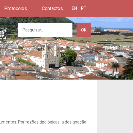
Protocolos
Contactos
EN
PT
OK
umentos. Por razões tipológicas, a designação