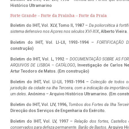
Histórico Ultramarino
Forte Grande – Forte da Prainha – Forte da Praia
Boletim do IHIT, Vol. XLV, Tomo II, 1987 –
Da poliorcética à fort
sistema defensivo nos Açores nos séculos XVI-XIX
, Alberto Vieira
Boletim do IHIT, Vol. LI-LII, 1993-1994 –
FORTIFICAÇÃO D
construção)
Boletim do IHIT, Vol. L, 1992 –
DOCUMENTAÇÃO SOBRE AS FORT
ARQUIVOS DE LISBOA – CATÁLOGO
, Investigação de Carlos N
Artur Teodoro de Matos. (Em construção)
Boletim do IHIT, Vol. LI-LII, 1993-1994 –
Colecção de todos os
jurisdição da cidade na ilha Terceira, com a indicação da importâ
um deles
. Anónimo – Arquivo Histórico Ultramarino. (Em const
Boletim do IHIT, Vol. LIV, 1996,
Tombos dos Fortes da Ilha Terceir
Direcção dos Serviços de Engenharia do Exército.
Boletim do IHIT, Vol. LV, 1997 –
Relação dos fortes, Castellos
conservados para defeza permanente. Barão de Bastos
. Arquivo Hi