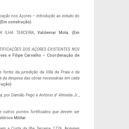
ificação nos Açores – Introdução ao estudo do
. (Em construção)
A ILHA TERCEIRA
, Valdemar Mota. (Em
IFICAÇÕES DOS AÇORES EXISTENTES NOS
eves e Filipe Carvalho – Coordenação de
 fortes da jurisdição da Villa da Praia e da
ncia da despesa das obras necessárias em cada
rução)
a,
por Damião Pego e António d’ Almeida Jr
.,
 e outros pontos fortificados que devem ser
stórico Militar.
em a Costa da Ilha Terceira- 1776
, Arquivo