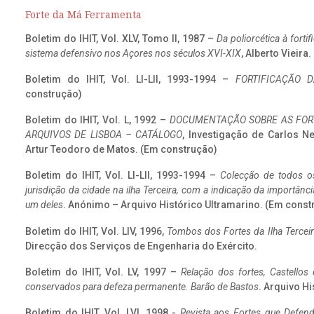
Forte da Má Ferramenta
Boletim do IHIT, Vol. XLV, Tomo II, 1987 –
Da poliorcética à fort
sistema defensivo nos Açores nos séculos XVI-XIX
, Alberto Vieira
Boletim do IHIT, Vol. LI-LII, 1993-1994 –
FORTIFICAÇÃO D
construção)
Boletim do IHIT, Vol. L, 1992 –
DOCUMENTAÇÃO SOBRE AS FORT
ARQUIVOS DE LISBOA – CATÁLOGO
, Investigação de Carlos N
Artur Teodoro de Matos. (Em construção)
Boletim do IHIT, Vol. LI-LII, 1993-1994 –
Colecção de todos os
jurisdição da cidade na ilha Terceira, com a indicação da importâ
um deles
. Anónimo – Arquivo Histórico Ultramarino. (Em const
Boletim do IHIT, Vol. LIV, 1996,
Tombos dos Fortes da Ilha Terceir
Direcção dos Serviços de Engenharia do Exército.
Boletim do IHIT, Vol. LV, 1997 –
Relação dos fortes, Castellos
conservados para defeza permanente. Barão de Bastos
. Arquivo Hi
Boletim do IHIT, Vol. LVI, 1998 -
Revista aos Fortes que Defend