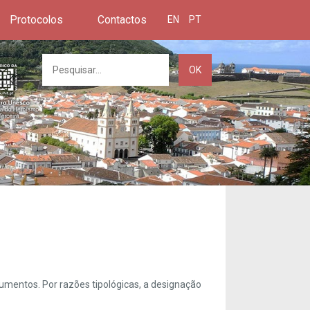
Protocolos
Contactos
EN
PT
OK
umentos. Por razões tipológicas, a designação