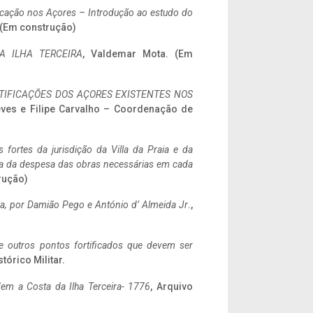
ificação nos Açores – Introdução ao estudo do
. (Em construção)
A ILHA TERCEIRA
, Valdemar Mota. (Em
IFICAÇÕES DOS AÇORES EXISTENTES NOS
eves e Filipe Carvalho – Coordenação de
 fortes da jurisdição da Villa da Praia e da
ncia da despesa das obras necessárias em cada
rução)
a,
por Damião Pego e António d’ Almeida Jr
.,
 e outros pontos fortificados que devem ser
stórico Militar.
em a Costa da Ilha Terceira- 1776
, Arquivo