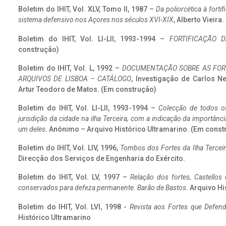
Boletim do IHIT, Vol. XLV, Tomo II, 1987 –
Da poliorcética à fort
sistema defensivo nos Açores nos séculos XVI-XIX
, Alberto Vieira
Boletim do IHIT, Vol. LI-LII, 1993-1994 –
FORTIFICAÇÃO D
construção)
Boletim do IHIT, Vol. L, 1992 –
DOCUMENTAÇÃO SOBRE AS FORT
ARQUIVOS DE LISBOA – CATÁLOGO
, Investigação de Carlos N
Artur Teodoro de Matos. (Em construção)
Boletim do IHIT, Vol. LI-LII, 1993-1994 –
Colecção de todos os
jurisdição da cidade na ilha Terceira, com a indicação da importâ
um deles
. Anónimo – Arquivo Histórico Ultramarino. (Em const
Boletim do IHIT, Vol. LIV, 1996,
Tombos dos Fortes da Ilha Terceir
Direcção dos Serviços de Engenharia do Exército.
Boletim do IHIT, Vol. LV, 1997 –
Relação dos fortes, Castellos
conservados para defeza permanente. Barão de Bastos
. Arquivo Hi
Boletim do IHIT, Vol. LVI, 1998 -
Revista aos Fortes que Defend
Histórico Ultramarino