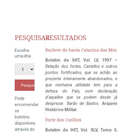
PESQUISAR
RESULTADOS
Barbete de Santa Catarina das Mós
Escolha
uma ilha:
Boletim do IHIT, Vol. LV, 1997 –
Relação dos fortes, Castellos e outros
pontos fortificados, que se achão ao
prezente inteiramente abandonados, e
que nenhuma utilidade tem para a
Pesquisar
defeza do Pais, com declaração
d’aquelles que se podem desde já
Pode
desprezar. Barão de Bastos
. Arquivo
encomendar
Histórico Militar.
os
boletins
Forte dos Coelhos
disponíveis
através do
Boletim do IHIT, Vol. XLV, Tomo II,