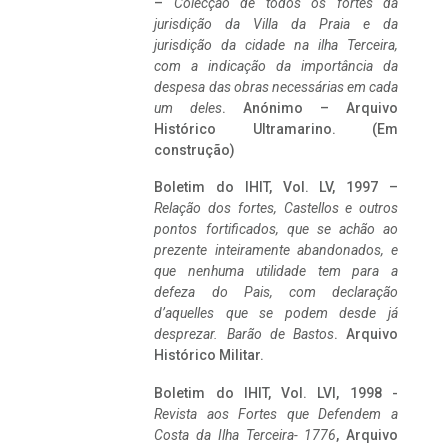
–
Colecção de todos os fortes da
jurisdição da Villa da Praia e da
jurisdição da cidade na ilha Terceira,
com a indicação da importância da
despesa das obras necessárias em cada
um deles
. Anónimo – Arquivo
Histórico Ultramarino. (Em
construção)
Boletim do IHIT, Vol. LV, 1997 –
Relação dos fortes, Castellos e outros
pontos fortificados, que se achão ao
prezente inteiramente abandonados, e
que nenhuma utilidade tem para a
defeza do Pais, com declaração
d’aquelles que se podem desde já
desprezar. Barão de Bastos
. Arquivo
Histórico Militar.
Boletim do IHIT, Vol. LVI, 1998 -
Revista aos Fortes que Defendem a
Costa da Ilha Terceira- 1776
, Arquivo