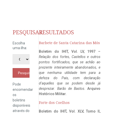
PESQUISAR
RESULTADOS
Barbete de Santa Catarina das Mós
Escolha
uma ilha:
Boletim do IHIT, Vol. LV, 1997 –
Relação dos fortes, Castellos e outros
pontos fortificados, que se achão ao
prezente inteiramente abandonados, e
que nenhuma utilidade tem para a
Pesquisar
defeza do Pais, com declaração
d’aquelles que se podem desde já
Pode
desprezar. Barão de Bastos
. Arquivo
encomendar
Histórico Militar.
os
boletins
Forte dos Coelhos
disponíveis
através do
Boletim do IHIT, Vol. XLV, Tomo II,