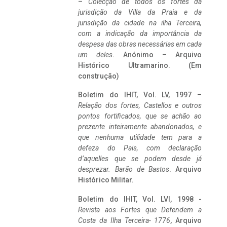
–
Colecção de todos os fortes da
jurisdição da Villa da Praia e da
jurisdição da cidade na ilha Terceira,
com a indicação da importância da
despesa das obras necessárias em cada
um deles
. Anónimo – Arquivo
Histórico Ultramarino. (Em
construção)
Boletim do IHIT, Vol. LV, 1997 –
Relação dos fortes, Castellos e outros
pontos fortificados, que se achão ao
prezente inteiramente abandonados, e
que nenhuma utilidade tem para a
defeza do Pais, com declaração
d’aquelles que se podem desde já
desprezar. Barão de Bastos
. Arquivo
Histórico Militar.
Boletim do IHIT, Vol. LVI, 1998 -
Revista aos Fortes que Defendem a
Costa da Ilha Terceira- 1776
, Arquivo