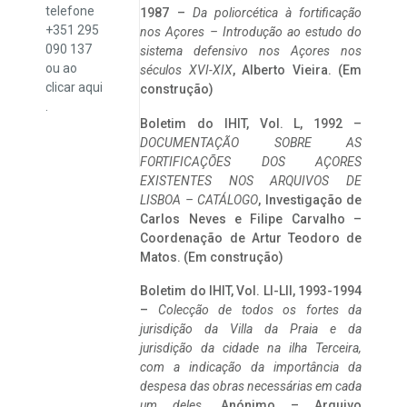
telefone
1987 –
Da poliorcética à fortificação
+351 295
nos Açores – Introdução ao estudo do
090 137
sistema defensivo nos Açores nos
ou ao
séculos XVI-XIX
, Alberto Vieira. (Em
clicar
aqui
construção)
.
Boletim do IHIT, Vol. L, 1992 –
DOCUMENTAÇÃO SOBRE AS
FORTIFICAÇÕES DOS AÇORES
EXISTENTES NOS ARQUIVOS DE
LISBOA – CATÁLOGO
, Investigação de
Carlos Neves e Filipe Carvalho –
Coordenação de Artur Teodoro de
Matos. (Em construção)
Boletim do IHIT, Vol. LI-LII, 1993-1994
–
Colecção de todos os fortes da
jurisdição da Villa da Praia e da
jurisdição da cidade na ilha Terceira,
com a indicação da importância da
despesa das obras necessárias em cada
um deles
. Anónimo – Arquivo