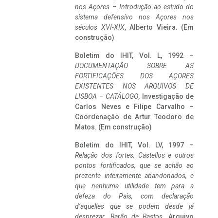
nos Açores – Introdução ao estudo do
sistema defensivo nos Açores nos
séculos XVI-XIX
, Alberto Vieira. (Em
construção)
Boletim do IHIT, Vol. L, 1992 –
DOCUMENTAÇÃO SOBRE AS
FORTIFICAÇÕES DOS AÇORES
EXISTENTES NOS ARQUIVOS DE
LISBOA – CATÁLOGO
, Investigação de
Carlos Neves e Filipe Carvalho –
Coordenação de Artur Teodoro de
Matos. (Em construção)
Boletim do IHIT, Vol. LV, 1997 –
Relação dos fortes, Castellos e outros
pontos fortificados, que se achão ao
prezente inteiramente abandonados, e
que nenhuma utilidade tem para a
defeza do Pais, com declaração
d’aquelles que se podem desde já
desprezar. Barão de Bastos
. Arquivo