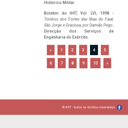
Histórico Militar.
Boletim do IHIT, Vol. LVI, 1998 -
Tombos dos Fortes das Ilhas do Faial,
São Jorge e Graciosa,
por Damião Pego
.
Direcção dos Serviços de
Engenharia do Exército.
«
1
2
3
4
5
6
7
8
9
10
»
© IHIT - todos os direitos reservados.