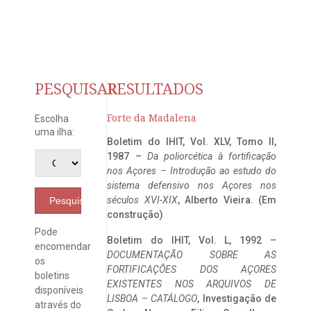
PESQUISAR
RESULTADOS
Forte da Madalena
Escolha
uma ilha:
Boletim do IHIT, Vol. XLV, Tomo II,
1987 –
Da poliorcética à fortificação
nos Açores – Introdução ao estudo do
sistema defensivo nos Açores nos
séculos XVI-XIX
, Alberto Vieira. (Em
Pesquisar
construção)
Pode
Boletim do IHIT, Vol. L, 1992 –
encomendar
DOCUMENTAÇÃO SOBRE AS
os
FORTIFICAÇÕES DOS AÇORES
boletins
EXISTENTES NOS ARQUIVOS DE
disponíveis
LISBOA – CATÁLOGO
, Investigação de
através do