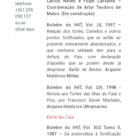
Carlos Neves e Filipe Carvalho –
telefone
Coordenação de Artur Teodoro de
+351 295
Matos. (Em construção)
090 137
ou ao
Boletim do IHIT, Vol. LV, 1997 –
clicar
aqui
Relação dos fortes, Castellos e outros
.
pontos fortificados, que se achão ao
prezente inteiramente abandonados, e
que nenhuma utilidade tem para a
defeza do Pais, com declaração
d’aquelles que se podem desde já
desprezar. Barão de Bastos
. Arquivo
Histórico Militar.
Boletim do IHIT, Vol. LVI, 1998 -
Revista aos Fortes das Ilhas do Faial e
Pico, por Francisco Xavier Machado
,
Arquivo Histórico Ultramarino
Forte do Cais
Boletim do IHIT, Vol. XLV, Tomo II,
1987 –
Da poliorcética à fortificação