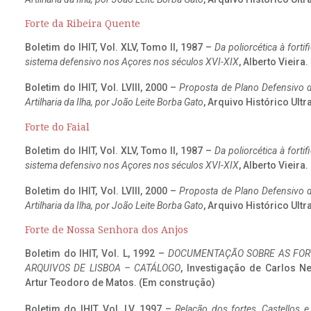
Forte da Ribeira Quente
Boletim do IHIT, Vol. XLV, Tomo II, 1987 –
Da poliorcética à fort
sistema defensivo nos Açores nos séculos XVI-XIX
, Alberto Vieira
Boletim do IHIT, Vol. LVIII, 2000 –
Proposta de Plano Defensivo de
Artilharia da Ilha, por João Leite Borba Gato
, Arquivo Histórico Ult
Forte do Faial
Boletim do IHIT, Vol. XLV, Tomo II, 1987 –
Da poliorcética à fort
sistema defensivo nos Açores nos séculos XVI-XIX
, Alberto Vieira
Boletim do IHIT, Vol. LVIII, 2000 –
Proposta de Plano Defensivo de
Artilharia da Ilha, por João Leite Borba Gato
, Arquivo Histórico Ult
Forte de Nossa Senhora dos Anjos
Boletim do IHIT, Vol. L, 1992 –
DOCUMENTAÇÃO SOBRE AS FORT
ARQUIVOS DE LISBOA – CATÁLOGO
, Investigação de Carlos N
Artur Teodoro de Matos. (Em construção)
Boletim do IHIT, Vol. LV, 1997 –
Relação dos fortes, Castellos e