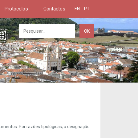
Protocolos
Contactos
EN
PT
OK
umentos. Por razões tipológicas, a designação