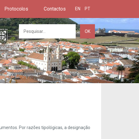
Protocolos
Contactos
EN
PT
OK
umentos. Por razões tipológicas, a designação