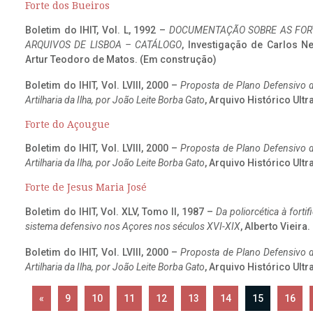
Forte dos Bueiros
Boletim do IHIT, Vol. L, 1992 –
DOCUMENTAÇÃO SOBRE AS FORT
ARQUIVOS DE LISBOA – CATÁLOGO
, Investigação de Carlos N
Artur Teodoro de Matos. (Em construção)
Boletim do IHIT, Vol. LVIII, 2000 –
Proposta de Plano Defensivo de
Artilharia da Ilha, por João Leite Borba Gato
, Arquivo Histórico Ult
Forte do Açougue
Boletim do IHIT, Vol. LVIII, 2000 –
Proposta de Plano Defensivo de
Artilharia da Ilha, por João Leite Borba Gato
, Arquivo Histórico Ult
Forte de Jesus Maria José
Boletim do IHIT, Vol. XLV, Tomo II, 1987 –
Da poliorcética à fort
sistema defensivo nos Açores nos séculos XVI-XIX
, Alberto Vieira
Boletim do IHIT, Vol. LVIII, 2000 –
Proposta de Plano Defensivo de
Artilharia da Ilha, por João Leite Borba Gato
, Arquivo Histórico Ult
«
9
10
11
12
13
14
15
16