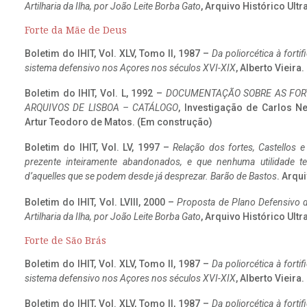
Artilharia da Ilha, por João Leite Borba Gato
, Arquivo Histórico Ult
Forte da Mãe de Deus
Boletim do IHIT, Vol. XLV, Tomo II, 1987 –
Da poliorcética à fort
sistema defensivo nos Açores nos séculos XVI-XIX
, Alberto Vieira
Boletim do IHIT, Vol. L, 1992 –
DOCUMENTAÇÃO SOBRE AS FORT
ARQUIVOS DE LISBOA – CATÁLOGO
, Investigação de Carlos N
Artur Teodoro de Matos. (Em construção)
Boletim do IHIT, Vol. LV, 1997 –
Relação dos fortes, Castellos e
prezente inteiramente abandonados, e que nenhuma utilidade 
d’aquelles que se podem desde já desprezar. Barão de Bastos
. Arqui
Boletim do IHIT, Vol. LVIII, 2000 –
Proposta de Plano Defensivo de
Artilharia da Ilha, por João Leite Borba Gato
, Arquivo Histórico Ult
Forte de São Brás
Boletim do IHIT, Vol. XLV, Tomo II, 1987 –
Da poliorcética à fort
sistema defensivo nos Açores nos séculos XVI-XIX
, Alberto Vieira
Boletim do IHIT, Vol. XLV, Tomo II, 1987 –
Da poliorcética à fort