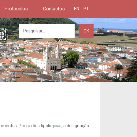
Protocolos
Contactos
EN
PT
OK
umentos. Por razões tipológicas, a designação