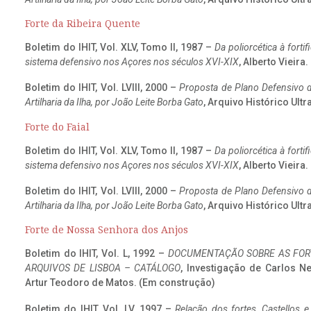
Forte da Ribeira Quente
Boletim do IHIT, Vol. XLV, Tomo II, 1987 –
Da poliorcética à fort
sistema defensivo nos Açores nos séculos XVI-XIX
, Alberto Vieira
Boletim do IHIT, Vol. LVIII, 2000 –
Proposta de Plano Defensivo de
Artilharia da Ilha, por João Leite Borba Gato
, Arquivo Histórico Ult
Forte do Faial
Boletim do IHIT, Vol. XLV, Tomo II, 1987 –
Da poliorcética à fort
sistema defensivo nos Açores nos séculos XVI-XIX
, Alberto Vieira
Boletim do IHIT, Vol. LVIII, 2000 –
Proposta de Plano Defensivo de
Artilharia da Ilha, por João Leite Borba Gato
, Arquivo Histórico Ult
Forte de Nossa Senhora dos Anjos
Boletim do IHIT, Vol. L, 1992 –
DOCUMENTAÇÃO SOBRE AS FORT
ARQUIVOS DE LISBOA – CATÁLOGO
, Investigação de Carlos N
Artur Teodoro de Matos. (Em construção)
Boletim do IHIT, Vol. LV, 1997 –
Relação dos fortes, Castellos e