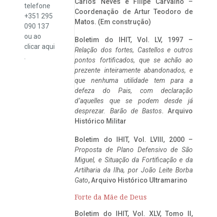
Carlos Neves e Filipe Carvalho –
telefone
Coordenação de Artur Teodoro de
+351 295
Matos. (Em construção)
090 137
ou ao
Boletim do IHIT, Vol. LV, 1997 –
clicar
aqui
Relação dos fortes, Castellos e outros
.
pontos fortificados, que se achão ao
prezente inteiramente abandonados, e
que nenhuma utilidade tem para a
defeza do Pais, com declaração
d’aquelles que se podem desde já
desprezar. Barão de Bastos
. Arquivo
Histórico Militar
Boletim do IHIT, Vol. LVIII, 2000 –
Proposta de Plano Defensivo de São
Miguel, e Situação da Fortificação e da
Artilharia da Ilha, por João Leite Borba
Gato
, Arquivo Histórico Ultramarino
Forte da Mãe de Deus
Boletim do IHIT, Vol. XLV, Tomo II,