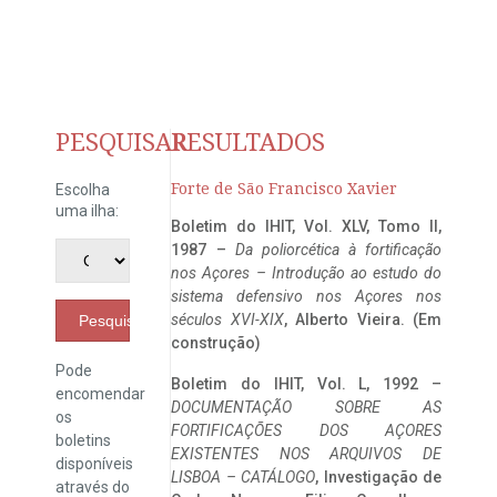
PESQUISAR
RESULTADOS
Forte de São Francisco Xavier
Escolha
uma ilha:
Boletim do IHIT, Vol. XLV, Tomo II,
1987 –
Da poliorcética à fortificação
nos Açores – Introdução ao estudo do
sistema defensivo nos Açores nos
séculos XVI-XIX
, Alberto Vieira. (Em
Pesquisar
construção)
Pode
Boletim do IHIT, Vol. L, 1992 –
encomendar
DOCUMENTAÇÃO SOBRE AS
os
FORTIFICAÇÕES DOS AÇORES
boletins
EXISTENTES NOS ARQUIVOS DE
disponíveis
LISBOA – CATÁLOGO
, Investigação de
através do