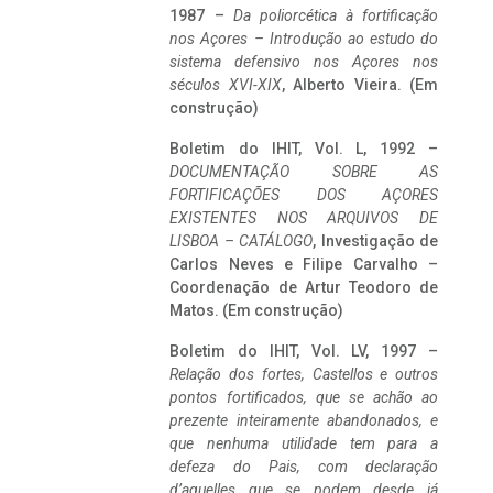
1987 –
Da poliorcética à fortificação
nos Açores – Introdução ao estudo do
sistema defensivo nos Açores nos
séculos XVI-XIX
, Alberto Vieira. (Em
construção)
Boletim do IHIT, Vol. L, 1992 –
DOCUMENTAÇÃO SOBRE AS
FORTIFICAÇÕES DOS AÇORES
EXISTENTES NOS ARQUIVOS DE
LISBOA – CATÁLOGO
, Investigação de
Carlos Neves e Filipe Carvalho –
Coordenação de Artur Teodoro de
Matos. (Em construção)
Boletim do IHIT, Vol. LV, 1997 –
Relação dos fortes, Castellos e outros
pontos fortificados, que se achão ao
prezente inteiramente abandonados, e
que nenhuma utilidade tem para a
defeza do Pais, com declaração
d’aquelles que se podem desde já