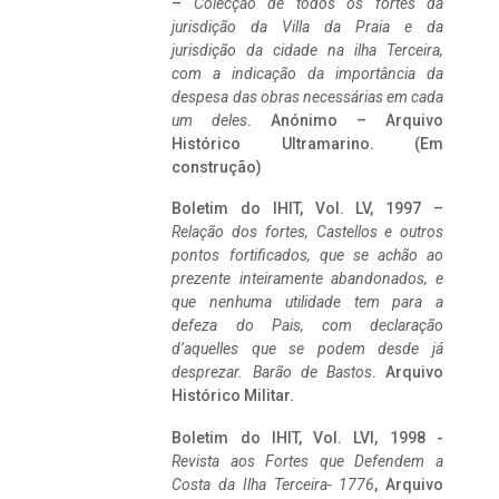
–
Colecção de todos os fortes da
jurisdição da Villa da Praia e da
jurisdição da cidade na ilha Terceira,
com a indicação da importância da
despesa das obras necessárias em cada
um deles
. Anónimo – Arquivo
Histórico Ultramarino. (Em
construção)
Boletim do IHIT, Vol. LV, 1997 –
Relação dos fortes, Castellos e outros
pontos fortificados, que se achão ao
prezente inteiramente abandonados, e
que nenhuma utilidade tem para a
defeza do Pais, com declaração
d’aquelles que se podem desde já
desprezar. Barão de Bastos
. Arquivo
Histórico Militar.
Boletim do IHIT, Vol. LVI, 1998 -
Revista aos Fortes que Defendem a
Costa da Ilha Terceira- 1776
, Arquivo