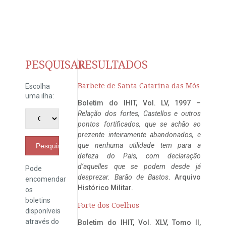
PESQUISAR
RESULTADOS
Barbete de Santa Catarina das Mós
Escolha
uma ilha:
Boletim do IHIT, Vol. LV, 1997 –
Relação dos fortes, Castellos e outros
pontos fortificados, que se achão ao
prezente inteiramente abandonados, e
que nenhuma utilidade tem para a
Pesquisar
defeza do Pais, com declaração
d’aquelles que se podem desde já
Pode
desprezar. Barão de Bastos
. Arquivo
encomendar
Histórico Militar.
os
boletins
Forte dos Coelhos
disponíveis
através do
Boletim do IHIT, Vol. XLV, Tomo II,