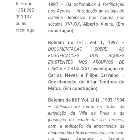
telefone
1987 –
Da poliorcética à fortificação
+351 295
nos Açores – Introdução ao estudo do
090 137
sistema defensivo nos Açores nos
ou ao
séculos XVI-XIX
, Alberto Vieira. (Em
clicar
aqui
construção)
.
Boletim do IHIT, Vol. L, 1992 –
DOCUMENTAÇÃO SOBRE AS
FORTIFICAÇÕES DOS AÇORES
EXISTENTES NOS ARQUIVOS DE
LISBOA – CATÁLOGO
, Investigação de
Carlos Neves e Filipe Carvalho –
Coordenação de Artur Teodoro de
Matos. (Em construção)
Boletim do IHIT, Vol. LI-LII, 1993-1994
–
Colecção de todos os fortes da
jurisdição da Villa da Praia e da
jurisdição da cidade na ilha Terceira,
com a indicação da importância da
despesa das obras necessárias em cada
um deles
. Anónimo – Arquivo