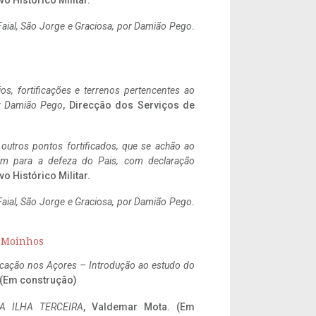
vo Histórico Militar.
aial, São Jorge e Graciosa,
por Damião Pego
.
ios, fortificações e terrenos pertencentes ao
r Damião Pego
, Direcção dos Serviços de
 outros pontos fortificados, que se achão ao
tem para a defeza do Pais, com declaração
vo Histórico Militar.
aial, São Jorge e Graciosa,
por Damião Pego
.
s Moinhos
ificação nos Açores – Introdução ao estudo do
. (Em construção)
A ILHA TERCEIRA
, Valdemar Mota. (Em