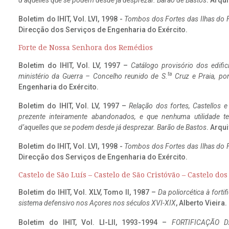
d’aquelles que se podem desde já desprezar. Barão de Bastos
. Arqui
Boletim do IHIT, Vol. LVI, 1998 -
Tombos dos Fortes das Ilhas do F
Direcção dos Serviços de Engenharia do Exército.
Forte de Nossa Senhora dos Remédios
Boletim do IHIT, Vol. LV, 1997 –
Catálogo provisório dos edific
ta
ministério da Guerra – Concelho reunido de S.
Cruz e Praia, po
Engenharia do Exército.
Boletim do IHIT, Vol. LV, 1997 –
Relação dos fortes, Castellos e
prezente inteiramente abandonados, e que nenhuma utilidade 
d’aquelles que se podem desde já desprezar. Barão de Bastos
. Arqui
Boletim do IHIT, Vol. LVI, 1998 -
Tombos dos Fortes das Ilhas do F
Direcção dos Serviços de Engenharia do Exército.
Castelo de São Luís – Castelo de São Cristóvão – Castelo do
Boletim do IHIT, Vol. XLV, Tomo II, 1987 –
Da poliorcética à fort
sistema defensivo nos Açores nos séculos XVI-XIX
, Alberto Vieira
Boletim do IHIT, Vol. LI-LII, 1993-1994 –
FORTIFICAÇÃO D