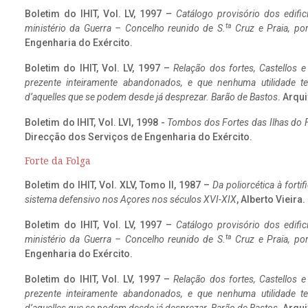
Boletim do IHIT, Vol. LV, 1997 –
Catálogo provisório dos edific
ta
ministério da Guerra – Concelho reunido de S.
Cruz e Praia, po
Engenharia do Exército.
Boletim do IHIT, Vol. LV, 1997 –
Relação dos fortes, Castellos e
prezente inteiramente abandonados, e que nenhuma utilidade 
d’aquelles que se podem desde já desprezar. Barão de Bastos
. Arqui
Boletim do IHIT, Vol. LVI, 1998 -
Tombos dos Fortes das Ilhas do F
Direcção dos Serviços de Engenharia do Exército.
Forte da Folga
Boletim do IHIT, Vol. XLV, Tomo II, 1987 –
Da poliorcética à fort
sistema defensivo nos Açores nos séculos XVI-XIX
, Alberto Vieira
Boletim do IHIT, Vol. LV, 1997 –
Catálogo provisório dos edific
ta
ministério da Guerra – Concelho reunido de S.
Cruz e Praia, po
Engenharia do Exército.
Boletim do IHIT, Vol. LV, 1997 –
Relação dos fortes, Castellos e
prezente inteiramente abandonados, e que nenhuma utilidade 