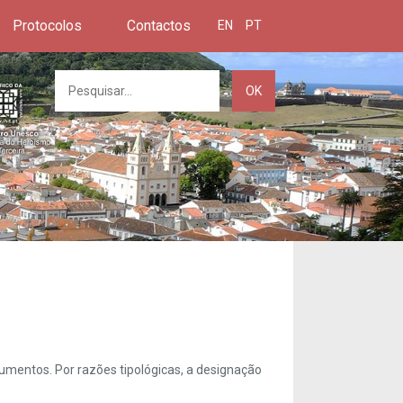
Protocolos
Contactos
EN
PT
OK
umentos. Por razões tipológicas, a designação