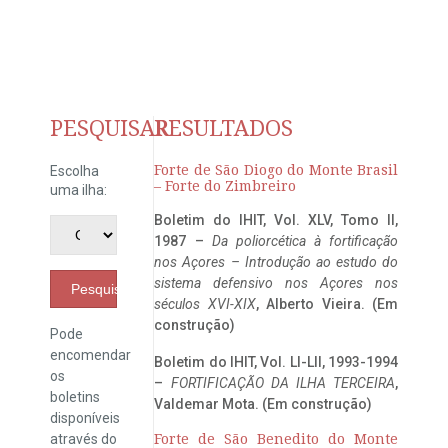
PESQUISAR
RESULTADOS
Forte de São Diogo do Monte Brasil
Escolha
– Forte do Zimbreiro
uma ilha:
Boletim do IHIT, Vol. XLV, Tomo II,
1987 –
Da poliorcética à fortificação
nos Açores – Introdução ao estudo do
sistema defensivo nos Açores nos
Pesquisar
séculos XVI-XIX
, Alberto Vieira. (Em
construção)
Pode
encomendar
Boletim do IHIT, Vol. LI-LII, 1993-1994
os
–
FORTIFICAÇÃO DA ILHA TERCEIRA
,
boletins
Valdemar Mota. (Em construção)
disponíveis
através do
Forte de São Benedito do Monte