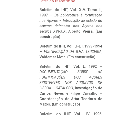
Forte do Biscoitinho
Boletim do IHIT, Vol. XLV, Tomo II,
1987 –
Da poliorcética à fortificação
nos Açores – Introdução ao estudo do
sistema defensivo nos Açores nos
séculos XVI-XIX
, Alberto Vieira. (Em
construção)
Boletim do IHIT, Vol. LI-LII, 1993-1994
–
FORTIFICAÇÃO DA ILHA TERCEIRA
,
Valdemar Mota. (Em construção)
Boletim do IHIT, Vol. L, 1992 –
DOCUMENTAÇÃO SOBRE AS
FORTIFICAÇÕES DOS AÇORES
EXISTENTES NOS ARQUIVOS DE
LISBOA – CATÁLOGO
, Investigação de
Carlos Neves e Filipe Carvalho –
Coordenação de Artur Teodoro de
Matos. (Em construção)
Boletim do IHIT, Vol. LIV, 1996,