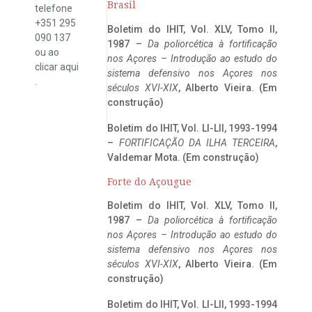
Brasil
telefone
+351 295
Boletim do IHIT, Vol. XLV, Tomo II,
090 137
1987 –
Da poliorcética à fortificação
ou ao
nos Açores – Introdução ao estudo do
clicar
aqui
sistema defensivo nos Açores nos
.
séculos XVI-XIX
, Alberto Vieira. (Em
construção)
Boletim do IHIT, Vol. LI-LII, 1993-1994
–
FORTIFICAÇÃO DA ILHA TERCEIRA
,
Valdemar Mota. (Em construção)
Forte do Açougue
Boletim do IHIT, Vol. XLV, Tomo II,
1987 –
Da poliorcética à fortificação
nos Açores – Introdução ao estudo do
sistema defensivo nos Açores nos
séculos XVI-XIX
, Alberto Vieira. (Em
construção)
Boletim do IHIT, Vol. LI-LII, 1993-1994