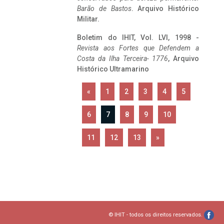
Barão de Bastos
. Arquivo Histórico
Militar.
Boletim do IHIT, Vol. LVI, 1998 -
Revista aos Fortes que Defendem a
Costa da Ilha Terceira- 1776
, Arquivo
Histórico Ultramarino
«
1
2
3
4
5
6
7
8
9
10
11
12
13
»
© IHIT - todos os direitos reservados.