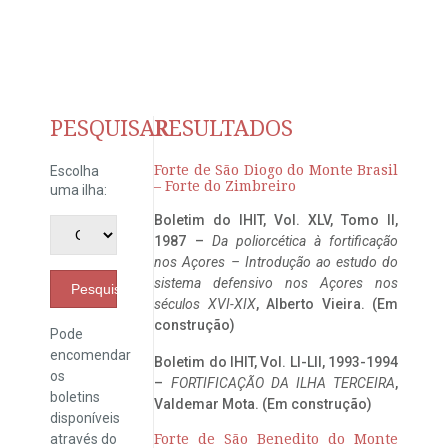
PESQUISAR
RESULTADOS
Forte de São Diogo do Monte Brasil
Escolha
– Forte do Zimbreiro
uma ilha:
Boletim do IHIT, Vol. XLV, Tomo II,
1987 –
Da poliorcética à fortificação
nos Açores – Introdução ao estudo do
sistema defensivo nos Açores nos
Pesquisar
séculos XVI-XIX
, Alberto Vieira. (Em
construção)
Pode
encomendar
Boletim do IHIT, Vol. LI-LII, 1993-1994
os
–
FORTIFICAÇÃO DA ILHA TERCEIRA
,
boletins
Valdemar Mota. (Em construção)
disponíveis
através do
Forte de São Benedito do Monte