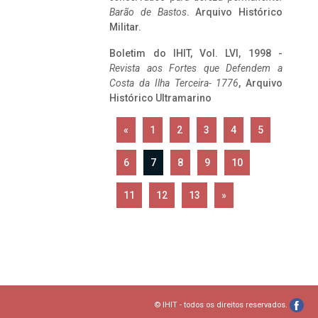
Barão de Bastos
. Arquivo Histórico
Militar.
Boletim do IHIT, Vol. LVI, 1998 -
Revista aos Fortes que Defendem a
Costa da Ilha Terceira- 1776
, Arquivo
Histórico Ultramarino
«
1
2
3
4
5
6
7
8
9
10
11
12
13
»
© IHIT - todos os direitos reservados.