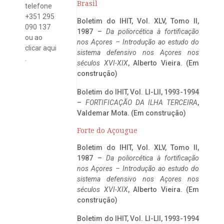
Brasil
telefone
+351 295
Boletim do IHIT, Vol. XLV, Tomo II,
090 137
1987 –
Da poliorcética à fortificação
ou ao
nos Açores – Introdução ao estudo do
clicar
aqui
sistema defensivo nos Açores nos
.
séculos XVI-XIX
, Alberto Vieira. (Em
construção)
Boletim do IHIT, Vol. LI-LII, 1993-1994
–
FORTIFICAÇÃO DA ILHA TERCEIRA
,
Valdemar Mota. (Em construção)
Forte do Açougue
Boletim do IHIT, Vol. XLV, Tomo II,
1987 –
Da poliorcética à fortificação
nos Açores – Introdução ao estudo do
sistema defensivo nos Açores nos
séculos XVI-XIX
, Alberto Vieira. (Em
construção)
Boletim do IHIT, Vol. LI-LII, 1993-1994