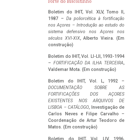
Forte do Biscoitinho
Boletim do IHIT, Vol. XLV, Tomo II,
1987 –
Da poliorcética à fortificação
nos Açores – Introdução ao estudo do
sistema defensivo nos Açores nos
séculos XVI-XIX
, Alberto Vieira. (Em
construção)
Boletim do IHIT, Vol. LI-LII, 1993-1994
–
FORTIFICAÇÃO DA ILHA TERCEIRA
,
Valdemar Mota. (Em construção)
Boletim do IHIT, Vol. L, 1992 –
DOCUMENTAÇÃO SOBRE AS
FORTIFICAÇÕES DOS AÇORES
EXISTENTES NOS ARQUIVOS DE
LISBOA – CATÁLOGO
, Investigação de
Carlos Neves e Filipe Carvalho –
Coordenação de Artur Teodoro de
Matos. (Em construção)
Boletim do IHIT, Vol. LIV, 1996,