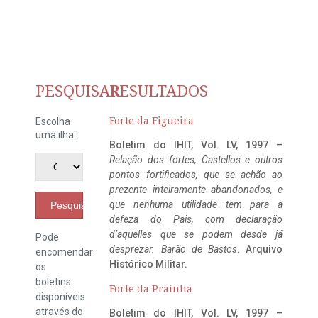
PESQUISAR
RESULTADOS
Forte da Figueira
Escolha
uma ilha:
Boletim do IHIT, Vol. LV, 1997 –
Relação dos fortes, Castellos e outros
pontos fortificados, que se achão ao
prezente inteiramente abandonados, e
que nenhuma utilidade tem para a
Pesquisar
defeza do Pais, com declaração
d’aquelles que se podem desde já
Pode
desprezar. Barão de Bastos
. Arquivo
encomendar
Histórico Militar.
os
boletins
Forte da Prainha
disponíveis
através do
Boletim do IHIT, Vol. LV, 1997 –