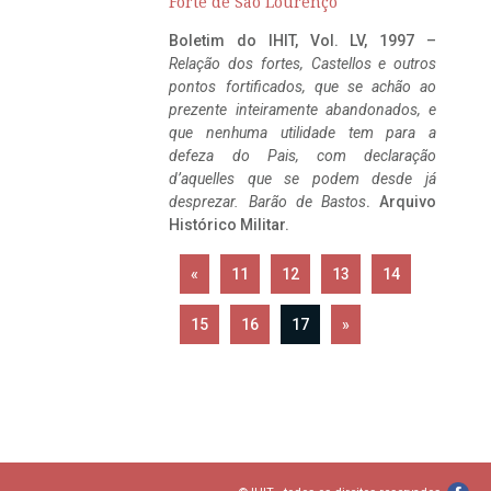
Forte de São Lourenço
Boletim do IHIT, Vol. LV, 1997 –
Relação dos fortes, Castellos e outros
pontos fortificados, que se achão ao
prezente inteiramente abandonados, e
que nenhuma utilidade tem para a
defeza do Pais, com declaração
d’aquelles que se podem desde já
desprezar. Barão de Bastos
. Arquivo
Histórico Militar.
«
11
12
13
14
15
16
17
»