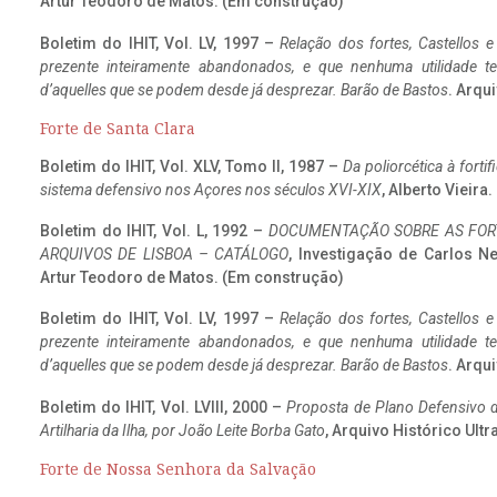
Artur Teodoro de Matos. (Em construção)
Boletim do IHIT, Vol. LV, 1997 –
Relação dos fortes, Castellos e
prezente inteiramente abandonados, e que nenhuma utilidade 
d’aquelles que se podem desde já desprezar. Barão de Bastos
. Arqui
Forte de Santa Clara
Boletim do IHIT, Vol. XLV, Tomo II, 1987 –
Da poliorcética à fort
sistema defensivo nos Açores nos séculos XVI-XIX
, Alberto Vieir
Boletim do IHIT, Vol. L, 1992 –
DOCUMENTAÇÃO SOBRE AS FORT
ARQUIVOS DE LISBOA – CATÁLOGO
, Investigação de Carlos N
Artur Teodoro de Matos. (Em construção)
Boletim do IHIT, Vol. LV, 1997 –
Relação dos fortes, Castellos e
prezente inteiramente abandonados, e que nenhuma utilidade 
d’aquelles que se podem desde já desprezar. Barão de Bastos
. Arqui
Boletim do IHIT, Vol. LVIII, 2000 –
Proposta de Plano Defensivo de
Artilharia da Ilha, por João Leite Borba Gato
, Arquivo Histórico Ult
Forte de Nossa Senhora da Salvação