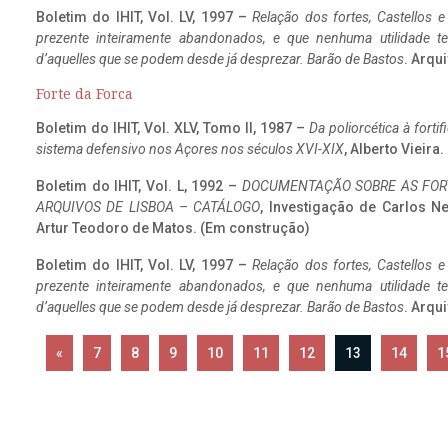
Boletim do IHIT, Vol. LV, 1997 –
Relação dos fortes, Castellos e
prezente inteiramente abandonados, e que nenhuma utilidade 
d’aquelles que se podem desde já desprezar. Barão de Bastos
. Arqui
Forte da Forca
Boletim do IHIT, Vol. XLV, Tomo II, 1987 –
Da poliorcética à fort
sistema defensivo nos Açores nos séculos XVI-XIX
, Alberto Vieira
Boletim do IHIT, Vol. L, 1992 –
DOCUMENTAÇÃO SOBRE AS FORT
ARQUIVOS DE LISBOA – CATÁLOGO
, Investigação de Carlos N
Artur Teodoro de Matos. (Em construção)
Boletim do IHIT, Vol. LV, 1997 –
Relação dos fortes, Castellos e
prezente inteiramente abandonados, e que nenhuma utilidade 
d’aquelles que se podem desde já desprezar. Barão de Bastos
. Arqui
«
7
8
9
10
11
12
13
14
1