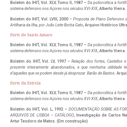
Boletim do IHIT, Vol. XLV, Tomo II, 1987 –
Da poliorcética à fort
sistema defensivo nos Açores nos séculos XVI-XIX
, Alberto Vieira
Boletim do IHIT, Vol. LVIII, 2000 –
Proposta de Plano Defensivo de
Artilharia da Ilha, por João Leite Borba Gato
, Arquivo Histórico Ult
Forte de Santo Amaro
Boletim do IHIT, Vol. XLV, Tomo II, 1987 –
Da poliorcética à fort
sistema defensivo nos Açores nos séculos XVI-XIX
, Alberto Vieira
Boletim do IHIT, Vol. LV, 1997 –
Relação dos fortes, Castellos e
prezente inteiramente abandonados, e que nenhuma utilidade 
d’aquelles que se podem desde já desprezar. Barão de Bastos
. Arqui
Forte da Estrela
Boletim do IHIT, Vol. XLV, Tomo II, 1987 –
Da poliorcética à fort
sistema defensivo nos Açores nos séculos XVI-XIX
, Alberto Vieira
Boletim do IHIT, Vol. L, 1992 –
DOCUMENTAÇÃO SOBRE AS FORT
ARQUIVOS DE LISBOA – CATÁLOGO
, Investigação de Carlos N
Artur Teodoro de Matos. (Em construção)