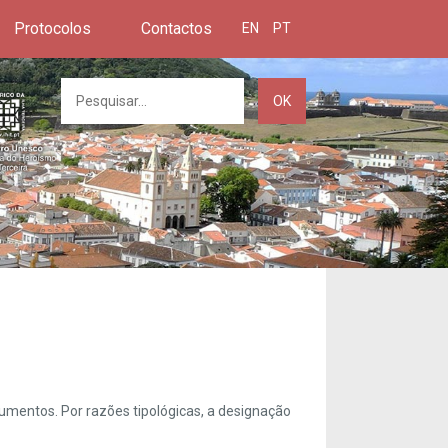
Protocolos
Contactos
EN
PT
OK
umentos. Por razões tipológicas, a designação