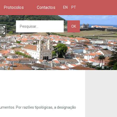
Protocolos
Contactos
EN
PT
OK
umentos. Por razões tipológicas, a designação