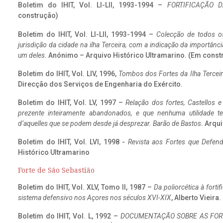
Boletim do IHIT, Vol. LI-LII, 1993-1994 –
FORTIFICAÇÃO D
construção)
Boletim do IHIT, Vol. LI-LII, 1993-1994 –
Colecção de todos os
jurisdição da cidade na ilha Terceira, com a indicação da importâ
um deles
. Anónimo – Arquivo Histórico Ultramarino. (Em const
Boletim do IHIT, Vol. LIV, 1996,
Tombos dos Fortes da Ilha Terceir
Direcção dos Serviços de Engenharia do Exército.
Boletim do IHIT, Vol. LV, 1997 –
Relação dos fortes, Castellos e
prezente inteiramente abandonados, e que nenhuma utilidade 
d’aquelles que se podem desde já desprezar. Barão de Bastos
. Arqui
Boletim do IHIT, Vol. LVI, 1998 -
Revista aos Fortes que Defend
Histórico Ultramarino
Forte de São Sebastião
Boletim do IHIT, Vol. XLV, Tomo II, 1987 –
Da poliorcética à fort
sistema defensivo nos Açores nos séculos XVI-XIX
, Alberto Vieira
Boletim do IHIT, Vol. L, 1992 –
DOCUMENTAÇÃO SOBRE AS FORT