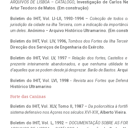
ARQUIVOS DE LISBOA – CATÁLOGO
, Investigação de Carlos N
Artur Teodoro de Matos. (Em construção)
Boletim do IHIT, Vol. LI-LII, 1993-1994 –
Colecção de todos os
jurisdição da cidade na ilha Terceira, com a indicação da importâ
um deles
. Anónimo – Arquivo Histórico Ultramarino. (Em const
Boletim do IHIT, Vol. LIV, 1996,
Tombos dos Fortes da Ilha Terceir
Direcção dos Serviços de Engenharia do Exército.
Boletim do IHIT, Vol. LV, 1997 –
Relação dos fortes, Castellos e
prezente inteiramente abandonados, e que nenhuma utilidade 
d’aquelles que se podem desde já desprezar. Barão de Bastos
. Arqui
Boletim do IHIT, Vol. LVI, 1998 -
Revista aos Fortes que Defend
Histórico Ultramarino
Forte das Caninas
Boletim do IHIT, Vol. XLV, Tomo II, 1987 –
Da poliorcética à fort
sistema defensivo nos Açores nos séculos XVI-XIX
, Alberto Vieira
Boletim do IHIT, Vol. L, 1992 –
DOCUMENTAÇÃO SOBRE AS FORT