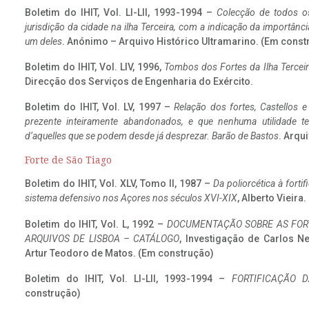
Boletim do IHIT, Vol. LI-LII, 1993-1994 –
Colecção de todos os
jurisdição da cidade na ilha Terceira, com a indicação da importâ
um deles
. Anónimo – Arquivo Histórico Ultramarino. (Em const
Boletim do IHIT, Vol. LIV, 1996,
Tombos dos Fortes da Ilha Terceir
Direcção dos Serviços de Engenharia do Exército.
Boletim do IHIT, Vol. LV, 1997 –
Relação dos fortes, Castellos e
prezente inteiramente abandonados, e que nenhuma utilidade 
d’aquelles que se podem desde já desprezar. Barão de Bastos
. Arqui
Forte de São Tiago
Boletim do IHIT, Vol. XLV, Tomo II, 1987 –
Da poliorcética à fort
sistema defensivo nos Açores nos séculos XVI-XIX
, Alberto Vieira
Boletim do IHIT, Vol. L, 1992 –
DOCUMENTAÇÃO SOBRE AS FORT
ARQUIVOS DE LISBOA – CATÁLOGO
, Investigação de Carlos N
Artur Teodoro de Matos. (Em construção)
Boletim do IHIT, Vol. LI-LII, 1993-1994 –
FORTIFICAÇÃO D
construção)