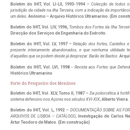
Boletim do IHIT, Vol. LI-LII, 1993-1994 –
Colecção de todos os
jurisdição da cidade na ilha Terceira, com a indicação da importâ
um deles
. Anónimo – Arquivo Histórico Ultramarino. (Em const
Boletim do IHIT, Vol. LIV, 1996,
Tombos dos Fortes da Ilha Terceir
Direcção dos Serviços de Engenharia do Exército.
Boletim do IHIT, Vol. LV, 1997 –
Relação dos fortes, Castellos e
prezente inteiramente abandonados, e que nenhuma utilidade 
d’aquelles que se podem desde já desprezar. Barão de Bastos
. Arqui
Boletim do IHIT, Vol. LVI, 1998 -
Revista aos Fortes que Defend
Histórico Ultramarino
Forte do Pesqueiro dos Meninos
Boletim do IHIT, Vol. XLV, Tomo II, 1987 –
Da poliorcética à fort
sistema defensivo nos Açores nos séculos XVI-XIX
, Alberto Vieira
Boletim do IHIT, Vol. L, 1992 –
DOCUMENTAÇÃO SOBRE AS FORT
ARQUIVOS DE LISBOA – CATÁLOGO
, Investigação de Carlos N
Artur Teodoro de Matos. (Em construção)