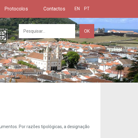
Protocolos
Contactos
EN
PT
OK
umentos. Por razões tipológicas, a designação