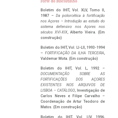
Forte do Biscoitinho
Boletim do IHIT, Vol. XLV, Tomo II,
1987 –
Da poliorcética à fortificação
nos Açores – Introdução ao estudo do
sistema defensivo nos Açores nos
séculos XVI-XIX
, Alberto Vieira. (Em
construção)
Boletim do IHIT, Vol. LI-LII, 1993-1994
–
FORTIFICAÇÃO DA ILHA TERCEIRA
,
Valdemar Mota. (Em construção)
Boletim do IHIT, Vol. L, 1992 –
DOCUMENTAÇÃO SOBRE AS
FORTIFICAÇÕES DOS AÇORES
EXISTENTES NOS ARQUIVOS DE
LISBOA – CATÁLOGO
, Investigação de
Carlos Neves e Filipe Carvalho –
Coordenação de Artur Teodoro de
Matos. (Em construção)
Boletim do IHIT, Vol. LIV, 1996,