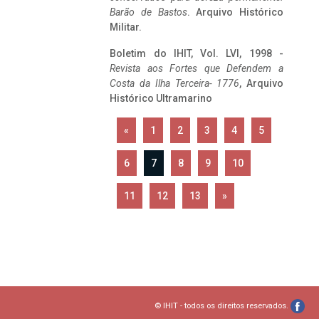
Barão de Bastos
. Arquivo Histórico
Militar.
Boletim do IHIT, Vol. LVI, 1998 -
Revista aos Fortes que Defendem a
Costa da Ilha Terceira- 1776
, Arquivo
Histórico Ultramarino
«
1
2
3
4
5
6
7
8
9
10
11
12
13
»
© IHIT - todos os direitos reservados.