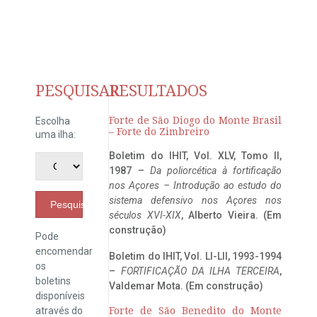
PESQUISAR
RESULTADOS
Forte de São Diogo do Monte Brasil
Escolha
– Forte do Zimbreiro
uma ilha:
Boletim do IHIT, Vol. XLV, Tomo II,
1987 –
Da poliorcética à fortificação
nos Açores – Introdução ao estudo do
sistema defensivo nos Açores nos
Pesquisar
séculos XVI-XIX
, Alberto Vieira. (Em
construção)
Pode
encomendar
Boletim do IHIT, Vol. LI-LII, 1993-1994
os
–
FORTIFICAÇÃO DA ILHA TERCEIRA
,
boletins
Valdemar Mota. (Em construção)
disponíveis
através do
Forte de São Benedito do Monte