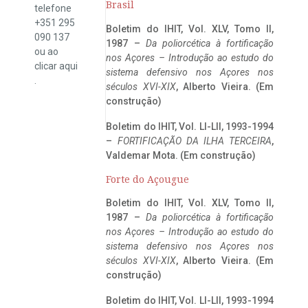
Brasil
telefone
+351 295
Boletim do IHIT, Vol. XLV, Tomo II,
090 137
1987 –
Da poliorcética à fortificação
ou ao
nos Açores – Introdução ao estudo do
clicar
aqui
sistema defensivo nos Açores nos
.
séculos XVI-XIX
, Alberto Vieira. (Em
construção)
Boletim do IHIT, Vol. LI-LII, 1993-1994
–
FORTIFICAÇÃO DA ILHA TERCEIRA
,
Valdemar Mota. (Em construção)
Forte do Açougue
Boletim do IHIT, Vol. XLV, Tomo II,
1987 –
Da poliorcética à fortificação
nos Açores – Introdução ao estudo do
sistema defensivo nos Açores nos
séculos XVI-XIX
, Alberto Vieira. (Em
construção)
Boletim do IHIT, Vol. LI-LII, 1993-1994