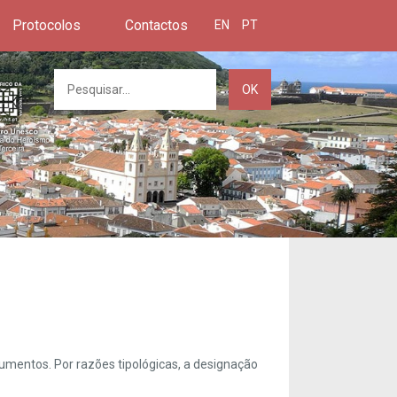
Protocolos
Contactos
EN
PT
OK
umentos. Por razões tipológicas, a designação