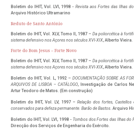
Boletim do IHIT, Vol. LVI, 1998 -
Revista aos Fortes das Ilhas d
Arquivo Histórico Ultramarino
Reduto de Santo António
Boletim do IHIT, Vol. XLV, Tomo II, 1987 –
Da poliorcética à fort
sistema defensivo nos Açores nos séculos XVI-XIX
, Alberto Vieira
Forte do Bom Jesus – Forte Novo
Boletim do IHIT, Vol. XLV, Tomo II, 1987 –
Da poliorcética à fort
sistema defensivo nos Açores nos séculos XVI-XIX
, Alberto Vieira
Boletim do IHIT, Vol. L, 1992 –
DOCUMENTAÇÃO SOBRE AS FORT
ARQUIVOS DE LISBOA – CATÁLOGO
, Investigação de Carlos N
Artur Teodoro de Matos. (Em construção)
Boletim do IHIT, Vol. LV, 1997 –
Relação dos fortes, Castellos
conservados para defeza permanente. Barão de Bastos
. Arquivo Hi
Boletim do IHIT, Vol. LVI, 1998 -
Tombos dos Fortes das Ilhas do F
Direcção dos Serviços de Engenharia do Exército.