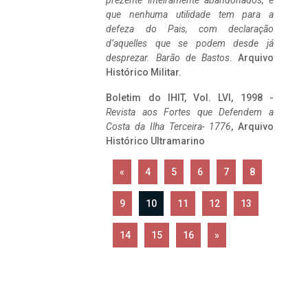
prezente inteiramente abandonados, e
que nenhuma utilidade tem para a
defeza do Pais, com declaração
d’aquelles que se podem desde já
desprezar. Barão de Bastos
. Arquivo
Histórico Militar.
Boletim do IHIT, Vol. LVI, 1998 -
Revista aos Fortes que Defendem a
Costa da Ilha Terceira- 1776
, Arquivo
Histórico Ultramarino
«
4
5
6
7
8
9
10
11
12
13
14
15
16
»