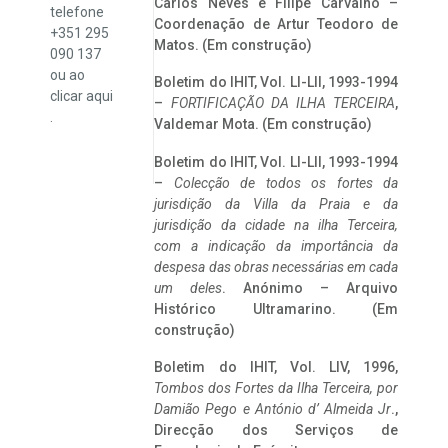
Carlos Neves e Filipe Carvalho –
telefone
Coordenação de Artur Teodoro de
+351 295
Matos. (Em construção)
090 137
ou ao
Boletim do IHIT, Vol. LI-LII, 1993-1994
clicar
aqui
–
FORTIFICAÇÃO DA ILHA TERCEIRA
,
.
Valdemar Mota. (Em construção)
Boletim do IHIT, Vol. LI-LII, 1993-1994
–
Colecção de todos os fortes da
jurisdição da Villa da Praia e da
jurisdição da cidade na ilha Terceira,
com a indicação da importância da
despesa das obras necessárias em cada
um deles
. Anónimo – Arquivo
Histórico Ultramarino. (Em
construção)
Boletim do IHIT, Vol. LIV, 1996,
Tombos dos Fortes da Ilha Terceira,
por
Damião Pego e António d’ Almeida Jr
.,
Direcção dos Serviços de