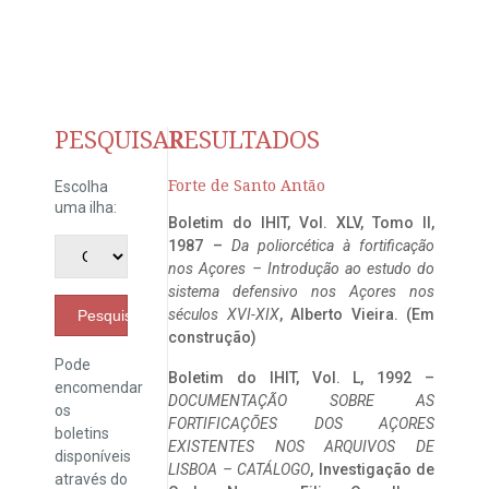
PESQUISAR
RESULTADOS
Forte de Santo Antão
Escolha
uma ilha:
Boletim do IHIT, Vol. XLV, Tomo II,
1987 –
Da poliorcética à fortificação
nos Açores – Introdução ao estudo do
sistema defensivo nos Açores nos
séculos XVI-XIX
, Alberto Vieira. (Em
Pesquisar
construção)
Pode
Boletim do IHIT, Vol. L, 1992 –
encomendar
DOCUMENTAÇÃO SOBRE AS
os
FORTIFICAÇÕES DOS AÇORES
boletins
EXISTENTES NOS ARQUIVOS DE
disponíveis
LISBOA – CATÁLOGO
, Investigação de
através do