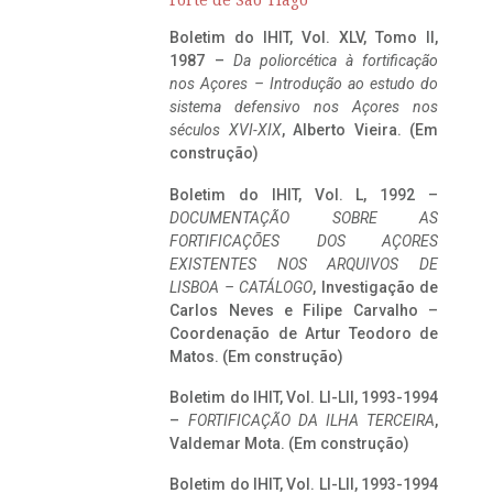
Forte de São Tiago
Boletim do IHIT, Vol. XLV, Tomo II,
1987 –
Da poliorcética à fortificação
nos Açores – Introdução ao estudo do
sistema defensivo nos Açores nos
séculos XVI-XIX
, Alberto Vieira. (Em
construção)
Boletim do IHIT, Vol. L, 1992 –
DOCUMENTAÇÃO SOBRE AS
FORTIFICAÇÕES DOS AÇORES
EXISTENTES NOS ARQUIVOS DE
LISBOA – CATÁLOGO
, Investigação de
Carlos Neves e Filipe Carvalho –
Coordenação de Artur Teodoro de
Matos. (Em construção)
Boletim do IHIT, Vol. LI-LII, 1993-1994
–
FORTIFICAÇÃO DA ILHA TERCEIRA
,
Valdemar Mota. (Em construção)
Boletim do IHIT, Vol. LI-LII, 1993-1994