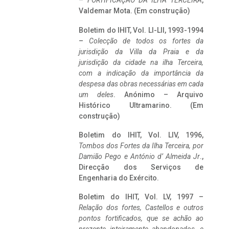
–
FORTIFICAÇÃO DA ILHA TERCEIRA
,
Valdemar Mota. (Em construção)
Boletim do IHIT, Vol. LI-LII, 1993-1994
–
Colecção de todos os fortes da
jurisdição da Villa da Praia e da
jurisdição da cidade na ilha Terceira,
com a indicação da importância da
despesa das obras necessárias em cada
um deles
. Anónimo – Arquivo
Histórico Ultramarino. (Em
construção)
Boletim do IHIT, Vol. LIV, 1996,
Tombos dos Fortes da Ilha Terceira,
por
Damião Pego e António d’ Almeida Jr
.,
Direcção dos Serviços de
Engenharia do Exército.
Boletim do IHIT, Vol. LV, 1997 –
Relação dos fortes, Castellos e outros
pontos fortificados, que se achão ao