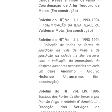
Carlos Neves e Filipe Carvalho –
Coordenação de Artur Teodoro de
Matos. (Em construção)
Boletim do IHIT, Vol. LI-LII, 1993-1994
–
FORTIFICAÇÃO DA ILHA TERCEIRA
,
Valdemar Mota. (Em construção)
Boletim do IHIT, Vol. LI-LII, 1993-1994
–
Colecção de todos os fortes da
jurisdição da Villa da Praia e da
jurisdição da cidade na ilha Terceira,
com a indicação da importância da
despesa das obras necessárias em cada
um deles
. Anónimo – Arquivo
Histórico Ultramarino. (Em
construção)
Boletim do IHIT, Vol. LIV, 1996,
Tombos dos Fortes da Ilha Terceira,
por
Damião Pego e António d’ Almeida Jr
.,
Direcção dos Serviços de