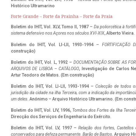
Histórico Ultramarino
Forte Grande – Forte da Prainha – Forte da Praia
Boletim do IHIT, Vol. XLV, Tomo II, 1987 –
Da poliorcética à fort
sistema defensivo nos Açores nos séculos XVI-XIX
, Alberto Vieira
Boletim do IHIT, Vol. LI-LII, 1993-1994 –
FORTIFICAÇÃO D
construção)
Boletim do IHIT, Vol. L, 1992 –
DOCUMENTAÇÃO SOBRE AS FORT
ARQUIVOS DE LISBOA – CATÁLOGO
, Investigação de Carlos N
Artur Teodoro de Matos. (Em construção)
Boletim do IHIT, Vol. LI-LII, 1993-1994 –
Colecção de todos os
jurisdição da cidade na ilha Terceira, com a indicação da importâ
um deles
. Anónimo – Arquivo Histórico Ultramarino. (Em const
Boletim do IHIT, Vol. LIV, 1996,
Tombos dos Fortes da Ilha Terceir
Direcção dos Serviços de Engenharia do Exército.
Boletim do IHIT, Vol. LV, 1997 –
Relação dos fortes, Castellos
conservados para defeza permanente. Barão de Bastos
. Arquivo Hi