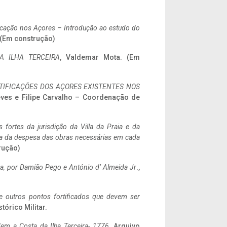
ificação nos Açores – Introdução ao estudo do
. (Em construção)
A ILHA TERCEIRA
, Valdemar Mota. (Em
IFICAÇÕES DOS AÇORES EXISTENTES NOS
eves e Filipe Carvalho – Coordenação de
 fortes da jurisdição da Villa da Praia e da
ncia da despesa das obras necessárias em cada
rução)
a,
por Damião Pego e António d’ Almeida Jr
.,
 e outros pontos fortificados que devem ser
stórico Militar.
em a Costa da Ilha Terceira- 1776
, Arquivo