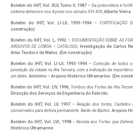
Boletim do IHIT, Vol. XLV, Tomo II, 1987 –
Da poliorcética à fort
sistema defensivo nos Açores nos séculos XVI-XIX
, Alberto Vieira
Boletim do IHIT, Vol. LI-LII, 1993-1994 –
FORTIFICAÇÃO D
construção)
Boletim do IHIT, Vol. L, 1992 –
DOCUMENTAÇÃO SOBRE AS FORT
ARQUIVOS DE LISBOA – CATÁLOGO
, Investigação de Carlos N
Artur Teodoro de Matos. (Em construção)
Boletim do IHIT, Vol. LI-LII, 1993-1994 –
Colecção de todos os
jurisdição da cidade na ilha Terceira, com a indicação da importâ
um deles
. Anónimo – Arquivo Histórico Ultramarino. (Em const
Boletim do IHIT, Vol. LIV, 1996,
Tombos dos Fortes da Ilha Terceir
Direcção dos Serviços de Engenharia do Exército.
Boletim do IHIT, Vol. LV, 1997 –
Relação dos fortes, Castellos
conservados para defeza permanente. Barão de Bastos
. Arquivo Hi
Boletim do IHIT, Vol. LVI, 1998 -
Revista aos Fortes que Defend
Histórico Ultramarino