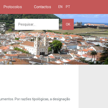
Protocolos
Contactos
EN
PT
OK
umentos. Por razões tipológicas, a designação