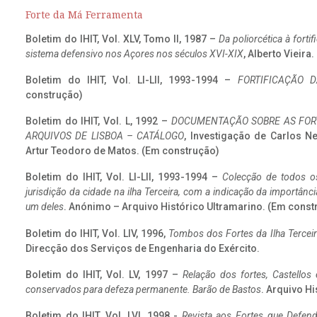
Forte da Má Ferramenta
Boletim do IHIT, Vol. XLV, Tomo II, 1987 –
Da poliorcética à fort
sistema defensivo nos Açores nos séculos XVI-XIX
, Alberto Vieira
Boletim do IHIT, Vol. LI-LII, 1993-1994 –
FORTIFICAÇÃO D
construção)
Boletim do IHIT, Vol. L, 1992 –
DOCUMENTAÇÃO SOBRE AS FORT
ARQUIVOS DE LISBOA – CATÁLOGO
, Investigação de Carlos N
Artur Teodoro de Matos. (Em construção)
Boletim do IHIT, Vol. LI-LII, 1993-1994 –
Colecção de todos os
jurisdição da cidade na ilha Terceira, com a indicação da importâ
um deles
. Anónimo – Arquivo Histórico Ultramarino. (Em const
Boletim do IHIT, Vol. LIV, 1996,
Tombos dos Fortes da Ilha Terceir
Direcção dos Serviços de Engenharia do Exército.
Boletim do IHIT, Vol. LV, 1997 –
Relação dos fortes, Castellos
conservados para defeza permanente. Barão de Bastos
. Arquivo Hi
Boletim do IHIT, Vol. LVI, 1998 -
Revista aos Fortes que Defend