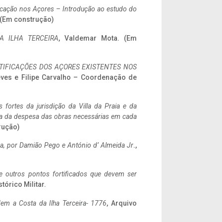
ificação nos Açores – Introdução ao estudo do
. (Em construção)
A ILHA TERCEIRA
, Valdemar Mota. (Em
IFICAÇÕES DOS AÇORES EXISTENTES NOS
eves e Filipe Carvalho – Coordenação de
 fortes da jurisdição da Villa da Praia e da
ncia da despesa das obras necessárias em cada
rução)
a,
por Damião Pego e António d’ Almeida Jr
.,
 e outros pontos fortificados que devem ser
stórico Militar.
em a Costa da Ilha Terceira- 1776
, Arquivo