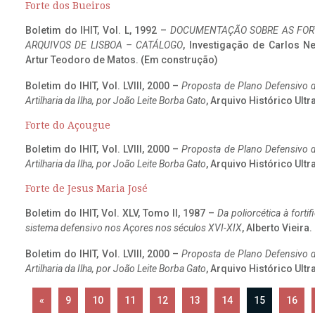
Forte dos Bueiros
Boletim do IHIT, Vol. L, 1992 –
DOCUMENTAÇÃO SOBRE AS FORT
ARQUIVOS DE LISBOA – CATÁLOGO
, Investigação de Carlos N
Artur Teodoro de Matos. (Em construção)
Boletim do IHIT, Vol. LVIII, 2000 –
Proposta de Plano Defensivo de
Artilharia da Ilha, por João Leite Borba Gato
, Arquivo Histórico Ult
Forte do Açougue
Boletim do IHIT, Vol. LVIII, 2000 –
Proposta de Plano Defensivo de
Artilharia da Ilha, por João Leite Borba Gato
, Arquivo Histórico Ult
Forte de Jesus Maria José
Boletim do IHIT, Vol. XLV, Tomo II, 1987 –
Da poliorcética à fort
sistema defensivo nos Açores nos séculos XVI-XIX
, Alberto Vieira
Boletim do IHIT, Vol. LVIII, 2000 –
Proposta de Plano Defensivo de
Artilharia da Ilha, por João Leite Borba Gato
, Arquivo Histórico Ult
«
9
10
11
12
13
14
15
16