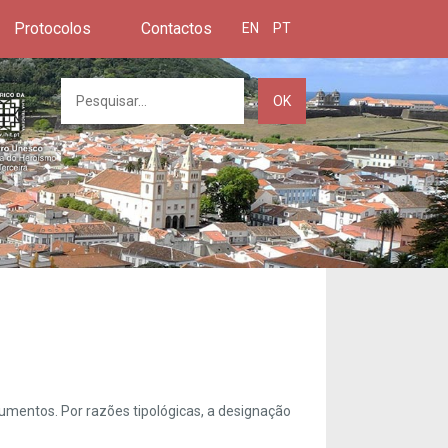
Protocolos
Contactos
EN
PT
OK
umentos. Por razões tipológicas, a designação