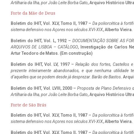
Artilharia da Ilha, por João Leite Borba Gato
, Arquivo Histórico Ult
Forte da Mãe de Deus
Boletim do IHIT, Vol. XLV, Tomo II, 1987 –
Da poliorcética à fort
sistema defensivo nos Açores nos séculos XVI-XIX
, Alberto Vieira
Boletim do IHIT, Vol. L, 1992 –
DOCUMENTAÇÃO SOBRE AS FORT
ARQUIVOS DE LISBOA – CATÁLOGO
, Investigação de Carlos N
Artur Teodoro de Matos. (Em construção)
Boletim do IHIT, Vol. LV, 1997 –
Relação dos fortes, Castellos e
prezente inteiramente abandonados, e que nenhuma utilidade 
d’aquelles que se podem desde já desprezar. Barão de Bastos
. Arqui
Boletim do IHIT, Vol. LVIII, 2000 –
Proposta de Plano Defensivo de
Artilharia da Ilha, por João Leite Borba Gato
, Arquivo Histórico Ult
Forte de São Brás
Boletim do IHIT, Vol. XLV, Tomo II, 1987 –
Da poliorcética à fort
sistema defensivo nos Açores nos séculos XVI-XIX
, Alberto Vieira
Boletim do IHIT, Vol. XLV, Tomo II, 1987 –
Da poliorcética à fort