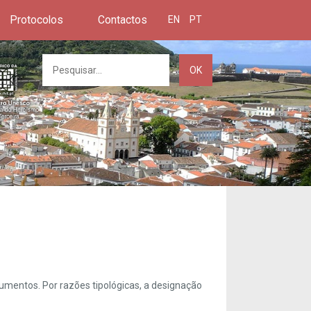
Protocolos
Contactos
EN
PT
OK
umentos. Por razões tipológicas, a designação