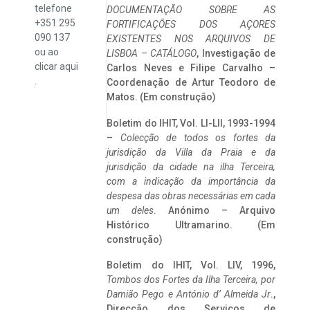
telefone
DOCUMENTAÇÃO SOBRE AS
+351 295
FORTIFICAÇÕES DOS AÇORES
090 137
EXISTENTES NOS ARQUIVOS DE
ou ao
LISBOA – CATÁLOGO
, Investigação de
clicar
aqui
Carlos Neves e Filipe Carvalho –
.
Coordenação de Artur Teodoro de
Matos. (Em construção)
Boletim do IHIT, Vol. LI-LII, 1993-1994
–
Colecção de todos os fortes da
jurisdição da Villa da Praia e da
jurisdição da cidade na ilha Terceira,
com a indicação da importância da
despesa das obras necessárias em cada
um deles
. Anónimo – Arquivo
Histórico Ultramarino. (Em
construção)
Boletim do IHIT, Vol. LIV, 1996,
Tombos dos Fortes da Ilha Terceira,
por
Damião Pego e António d’ Almeida Jr
.,
Direcção dos Serviços de