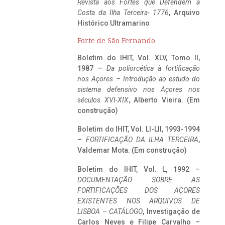
Revista aos Fortes que Defendem a
Costa da Ilha Terceira- 1776
, Arquivo
Histórico Ultramarino
Forte de São Fernando
Boletim do IHIT, Vol. XLV, Tomo II,
1987 –
Da poliorcética à fortificação
nos Açores – Introdução ao estudo do
sistema defensivo nos Açores nos
séculos XVI-XIX
, Alberto Vieira. (Em
construção)
Boletim do IHIT, Vol. LI-LII, 1993-1994
–
FORTIFICAÇÃO DA ILHA TERCEIRA
,
Valdemar Mota. (Em construção)
Boletim do IHIT, Vol. L, 1992 –
DOCUMENTAÇÃO SOBRE AS
FORTIFICAÇÕES DOS AÇORES
EXISTENTES NOS ARQUIVOS DE
LISBOA – CATÁLOGO
, Investigação de
Carlos Neves e Filipe Carvalho –