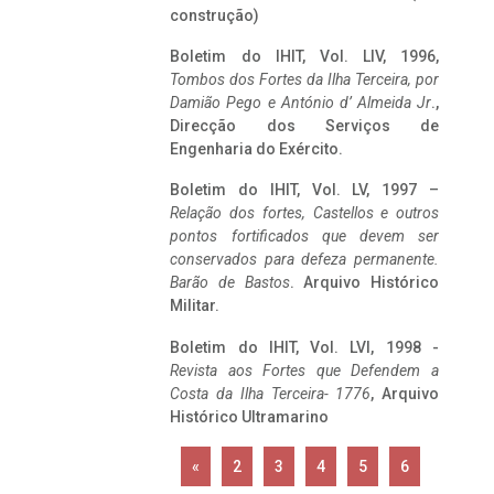
construção)
Boletim do IHIT, Vol. LIV, 1996,
Tombos dos Fortes da Ilha Terceira,
por
Damião Pego e António d’ Almeida Jr
.,
Direcção dos Serviços de
Engenharia do Exército.
Boletim do IHIT, Vol. LV, 1997 –
Relação dos fortes, Castellos e outros
pontos fortificados que devem ser
conservados para defeza permanente.
Barão de Bastos
. Arquivo Histórico
Militar.
Boletim do IHIT, Vol. LVI, 1998 -
Revista aos Fortes que Defendem a
Costa da Ilha Terceira- 1776
, Arquivo
Histórico Ultramarino
«
2
3
4
5
6