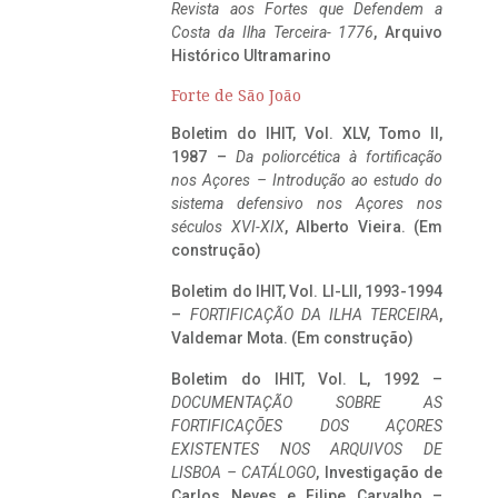
Revista aos Fortes que Defendem a
Costa da Ilha Terceira- 1776
, Arquivo
Histórico Ultramarino
Forte de São João
Boletim do IHIT, Vol. XLV, Tomo II,
1987 –
Da poliorcética à fortificação
nos Açores – Introdução ao estudo do
sistema defensivo nos Açores nos
séculos XVI-XIX
, Alberto Vieira. (Em
construção)
Boletim do IHIT, Vol. LI-LII, 1993-1994
–
FORTIFICAÇÃO DA ILHA TERCEIRA
,
Valdemar Mota. (Em construção)
Boletim do IHIT, Vol. L, 1992 –
DOCUMENTAÇÃO SOBRE AS
FORTIFICAÇÕES DOS AÇORES
EXISTENTES NOS ARQUIVOS DE
LISBOA – CATÁLOGO
, Investigação de
Carlos Neves e Filipe Carvalho –