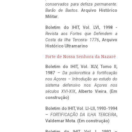
conservados para defeza permanente.
Barão de Bastos
. Arquivo Histórico
Militar.
Boletim do IHIT, Vol. LVI, 1998 -
Revista aos Fortes que Defendem a
Costa da Ilha Terceira- 1776
, Arquivo
Histórico Ultramarino
Forte de Nossa Senhora da Nazaré
Boletim do IHIT, Vol. XLV, Tomo II,
1987 –
Da poliorcética à fortificação
nos Açores – Introdução ao estudo do
sistema defensivo nos Açores nos
séculos XVI-XIX
, Alberto Vieira. (Em
construção)
Boletim do IHIT, Vol. LI-LII, 1993-1994
–
FORTIFICAÇÃO DA ILHA TERCEIRA
,
Valdemar Mota. (Em construção)
Boletim do IHIT, Vol. L, 1992 –