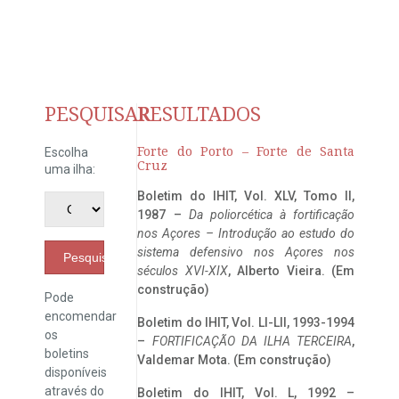
PESQUISAR
RESULTADOS
Forte do Porto – Forte de Santa
Escolha
Cruz
uma ilha:
Boletim do IHIT, Vol. XLV, Tomo II,
1987 –
Da poliorcética à fortificação
nos Açores – Introdução ao estudo do
sistema defensivo nos Açores nos
Pesquisar
séculos XVI-XIX
, Alberto Vieira. (Em
construção)
Pode
encomendar
Boletim do IHIT, Vol. LI-LII, 1993-1994
os
–
FORTIFICAÇÃO DA ILHA TERCEIRA
,
boletins
Valdemar Mota. (Em construção)
disponíveis
através do
Boletim do IHIT, Vol. L, 1992 –