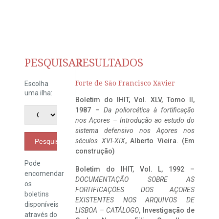
PESQUISAR
RESULTADOS
Forte de São Francisco Xavier
Escolha
uma ilha:
Boletim do IHIT, Vol. XLV, Tomo II,
1987 –
Da poliorcética à fortificação
nos Açores – Introdução ao estudo do
sistema defensivo nos Açores nos
séculos XVI-XIX
, Alberto Vieira. (Em
Pesquisar
construção)
Pode
Boletim do IHIT, Vol. L, 1992 –
encomendar
DOCUMENTAÇÃO SOBRE AS
os
FORTIFICAÇÕES DOS AÇORES
boletins
EXISTENTES NOS ARQUIVOS DE
disponíveis
LISBOA – CATÁLOGO
, Investigação de
através do