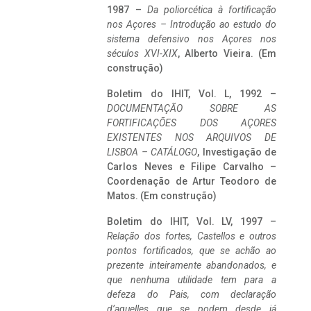
1987 –
Da poliorcética à fortificação
nos Açores – Introdução ao estudo do
sistema defensivo nos Açores nos
séculos XVI-XIX
, Alberto Vieira. (Em
construção)
Boletim do IHIT, Vol. L, 1992 –
DOCUMENTAÇÃO SOBRE AS
FORTIFICAÇÕES DOS AÇORES
EXISTENTES NOS ARQUIVOS DE
LISBOA – CATÁLOGO
, Investigação de
Carlos Neves e Filipe Carvalho –
Coordenação de Artur Teodoro de
Matos. (Em construção)
Boletim do IHIT, Vol. LV, 1997 –
Relação dos fortes, Castellos e outros
pontos fortificados, que se achão ao
prezente inteiramente abandonados, e
que nenhuma utilidade tem para a
defeza do Pais, com declaração
d’aquelles que se podem desde já