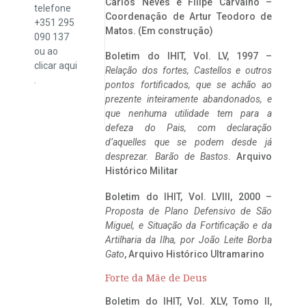
Carlos Neves e Filipe Carvalho –
telefone
Coordenação de Artur Teodoro de
+351 295
Matos. (Em construção)
090 137
ou ao
Boletim do IHIT, Vol. LV, 1997 –
clicar
aqui
Relação dos fortes, Castellos e outros
.
pontos fortificados, que se achão ao
prezente inteiramente abandonados, e
que nenhuma utilidade tem para a
defeza do Pais, com declaração
d’aquelles que se podem desde já
desprezar. Barão de Bastos
. Arquivo
Histórico Militar
Boletim do IHIT, Vol. LVIII, 2000 –
Proposta de Plano Defensivo de São
Miguel, e Situação da Fortificação e da
Artilharia da Ilha, por João Leite Borba
Gato
, Arquivo Histórico Ultramarino
Forte da Mãe de Deus
Boletim do IHIT, Vol. XLV, Tomo II,