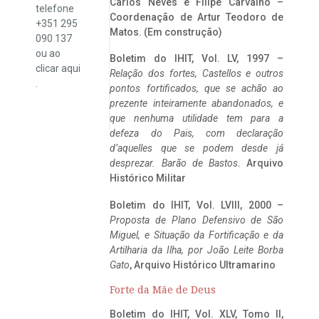
Carlos Neves e Filipe Carvalho –
telefone
Coordenação de Artur Teodoro de
+351 295
Matos. (Em construção)
090 137
ou ao
Boletim do IHIT, Vol. LV, 1997 –
clicar
aqui
Relação dos fortes, Castellos e outros
.
pontos fortificados, que se achão ao
prezente inteiramente abandonados, e
que nenhuma utilidade tem para a
defeza do Pais, com declaração
d’aquelles que se podem desde já
desprezar. Barão de Bastos
. Arquivo
Histórico Militar
Boletim do IHIT, Vol. LVIII, 2000 –
Proposta de Plano Defensivo de São
Miguel, e Situação da Fortificação e da
Artilharia da Ilha, por João Leite Borba
Gato
, Arquivo Histórico Ultramarino
Forte da Mãe de Deus
Boletim do IHIT, Vol. XLV, Tomo II,