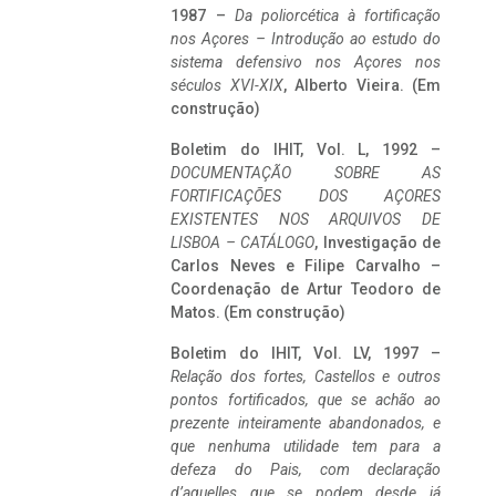
1987 –
Da poliorcética à fortificação
nos Açores – Introdução ao estudo do
sistema defensivo nos Açores nos
séculos XVI-XIX
, Alberto Vieira. (Em
construção)
Boletim do IHIT, Vol. L, 1992 –
DOCUMENTAÇÃO SOBRE AS
FORTIFICAÇÕES DOS AÇORES
EXISTENTES NOS ARQUIVOS DE
LISBOA – CATÁLOGO
, Investigação de
Carlos Neves e Filipe Carvalho –
Coordenação de Artur Teodoro de
Matos. (Em construção)
Boletim do IHIT, Vol. LV, 1997 –
Relação dos fortes, Castellos e outros
pontos fortificados, que se achão ao
prezente inteiramente abandonados, e
que nenhuma utilidade tem para a
defeza do Pais, com declaração
d’aquelles que se podem desde já