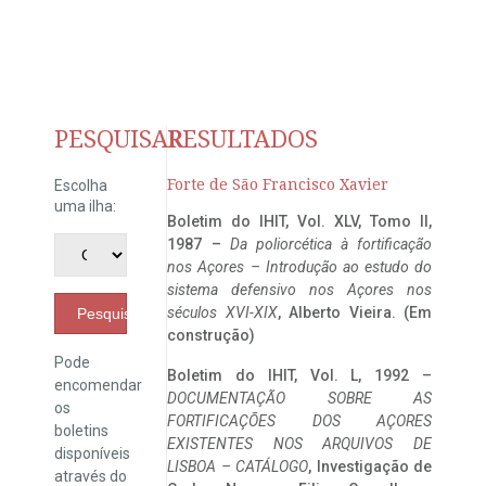
PESQUISAR
RESULTADOS
Forte de São Francisco Xavier
Escolha
uma ilha:
Boletim do IHIT, Vol. XLV, Tomo II,
1987 –
Da poliorcética à fortificação
nos Açores – Introdução ao estudo do
sistema defensivo nos Açores nos
séculos XVI-XIX
, Alberto Vieira. (Em
Pesquisar
construção)
Pode
Boletim do IHIT, Vol. L, 1992 –
encomendar
DOCUMENTAÇÃO SOBRE AS
os
FORTIFICAÇÕES DOS AÇORES
boletins
EXISTENTES NOS ARQUIVOS DE
disponíveis
LISBOA – CATÁLOGO
, Investigação de
através do