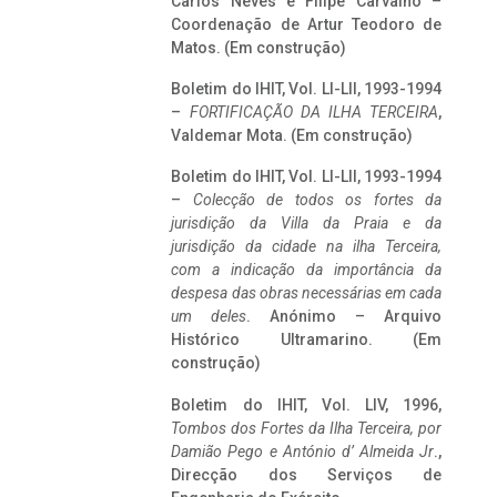
Carlos Neves e Filipe Carvalho –
Coordenação de Artur Teodoro de
Matos. (Em construção)
Boletim do IHIT, Vol. LI-LII, 1993-1994
–
FORTIFICAÇÃO DA ILHA TERCEIRA
,
Valdemar Mota. (Em construção)
Boletim do IHIT, Vol. LI-LII, 1993-1994
–
Colecção de todos os fortes da
jurisdição da Villa da Praia e da
jurisdição da cidade na ilha Terceira,
com a indicação da importância da
despesa das obras necessárias em cada
um deles
. Anónimo – Arquivo
Histórico Ultramarino. (Em
construção)
Boletim do IHIT, Vol. LIV, 1996,
Tombos dos Fortes da Ilha Terceira,
por
Damião Pego e António d’ Almeida Jr
.,
Direcção dos Serviços de