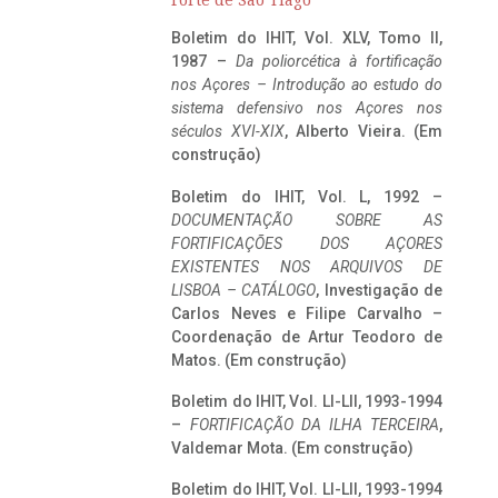
Forte de São Tiago
Boletim do IHIT, Vol. XLV, Tomo II,
1987 –
Da poliorcética à fortificação
nos Açores – Introdução ao estudo do
sistema defensivo nos Açores nos
séculos XVI-XIX
, Alberto Vieira. (Em
construção)
Boletim do IHIT, Vol. L, 1992 –
DOCUMENTAÇÃO SOBRE AS
FORTIFICAÇÕES DOS AÇORES
EXISTENTES NOS ARQUIVOS DE
LISBOA – CATÁLOGO
, Investigação de
Carlos Neves e Filipe Carvalho –
Coordenação de Artur Teodoro de
Matos. (Em construção)
Boletim do IHIT, Vol. LI-LII, 1993-1994
–
FORTIFICAÇÃO DA ILHA TERCEIRA
,
Valdemar Mota. (Em construção)
Boletim do IHIT, Vol. LI-LII, 1993-1994