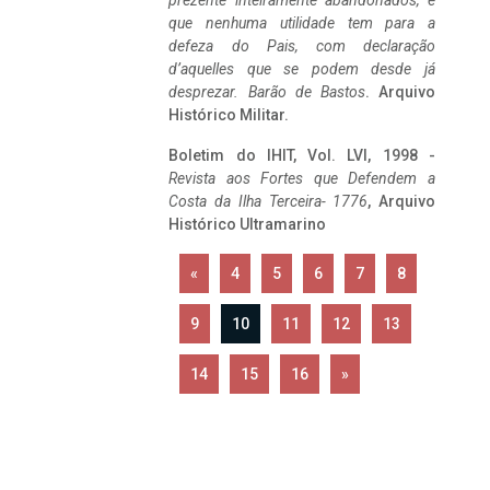
prezente inteiramente abandonados, e
que nenhuma utilidade tem para a
defeza do Pais, com declaração
d’aquelles que se podem desde já
desprezar. Barão de Bastos
. Arquivo
Histórico Militar.
Boletim do IHIT, Vol. LVI, 1998 -
Revista aos Fortes que Defendem a
Costa da Ilha Terceira- 1776
, Arquivo
Histórico Ultramarino
«
4
5
6
7
8
9
10
11
12
13
14
15
16
»