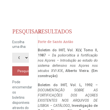
PESQUISAR
RESULTADOS
Forte de Santo Antão
Escolha
uma ilha:
Boletim do IHIT, Vol. XLV, Tomo II,
1987 –
Da poliorcética à fortificação
nos Açores – Introdução ao estudo do
sistema defensivo nos Açores nos
séculos XVI-XIX
, Alberto Vieira. (Em
Pesquisar
construção)
Pode
Boletim do IHIT, Vol. L, 1992 –
encomendar
DOCUMENTAÇÃO SOBRE AS
os
FORTIFICAÇÕES DOS AÇORES
boletins
EXISTENTES NOS ARQUIVOS DE
disponíveis
LISBOA – CATÁLOGO
, Investigação de
através do