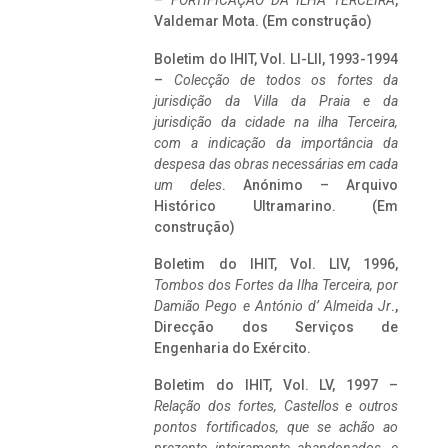
–
FORTIFICAÇÃO DA ILHA TERCEIRA
,
Valdemar Mota. (Em construção)
Boletim do IHIT, Vol. LI-LII, 1993-1994
–
Colecção de todos os fortes da
jurisdição da Villa da Praia e da
jurisdição da cidade na ilha Terceira,
com a indicação da importância da
despesa das obras necessárias em cada
um deles
. Anónimo – Arquivo
Histórico Ultramarino. (Em
construção)
Boletim do IHIT, Vol. LIV, 1996,
Tombos dos Fortes da Ilha Terceira,
por
Damião Pego e António d’ Almeida Jr
.,
Direcção dos Serviços de
Engenharia do Exército.
Boletim do IHIT, Vol. LV, 1997 –
Relação dos fortes, Castellos e outros
pontos fortificados, que se achão ao