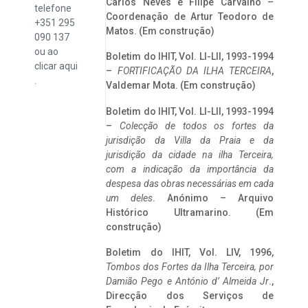
Carlos Neves e Filipe Carvalho –
telefone
Coordenação de Artur Teodoro de
+351 295
Matos. (Em construção)
090 137
ou ao
Boletim do IHIT, Vol. LI-LII, 1993-1994
clicar
aqui
–
FORTIFICAÇÃO DA ILHA TERCEIRA
,
.
Valdemar Mota. (Em construção)
Boletim do IHIT, Vol. LI-LII, 1993-1994
–
Colecção de todos os fortes da
jurisdição da Villa da Praia e da
jurisdição da cidade na ilha Terceira,
com a indicação da importância da
despesa das obras necessárias em cada
um deles
. Anónimo – Arquivo
Histórico Ultramarino. (Em
construção)
Boletim do IHIT, Vol. LIV, 1996,
Tombos dos Fortes da Ilha Terceira,
por
Damião Pego e António d’ Almeida Jr
.,
Direcção dos Serviços de