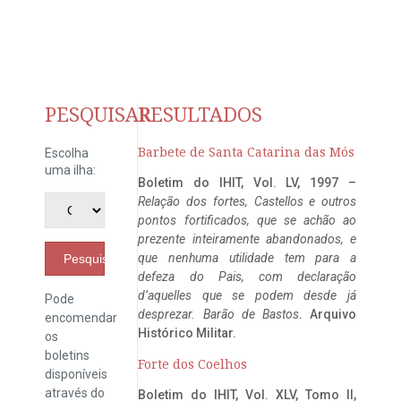
PESQUISAR
RESULTADOS
Barbete de Santa Catarina das Mós
Escolha
uma ilha:
Boletim do IHIT, Vol. LV, 1997 –
Relação dos fortes, Castellos e outros
pontos fortificados, que se achão ao
prezente inteiramente abandonados, e
que nenhuma utilidade tem para a
Pesquisar
defeza do Pais, com declaração
d’aquelles que se podem desde já
Pode
desprezar. Barão de Bastos
. Arquivo
encomendar
Histórico Militar.
os
boletins
Forte dos Coelhos
disponíveis
através do
Boletim do IHIT, Vol. XLV, Tomo II,