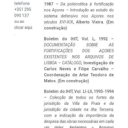
telefone
1987 –
Da poliorcética à fortificação
+351 295
nos Açores – Introdução ao estudo do
090 137
sistema defensivo nos Açores nos
ou ao
séculos XVI-XIX
, Alberto Vieira. (Em
clicar
aqui
construção)
.
Boletim do IHIT, Vol. L, 1992 –
DOCUMENTAÇÃO SOBRE AS
FORTIFICAÇÕES DOS AÇORES
EXISTENTES NOS ARQUIVOS DE
LISBOA – CATÁLOGO
, Investigação de
Carlos Neves e Filipe Carvalho –
Coordenação de Artur Teodoro de
Matos. (Em construção)
Boletim do IHIT, Vol. LI-LII, 1993-1994
–
Colecção de todos os fortes da
jurisdição da Villa da Praia e da
jurisdição da cidade na ilha Terceira,
com a indicação da importância da
despesa das obras necessárias em cada
um deles
. Anónimo – Arquivo