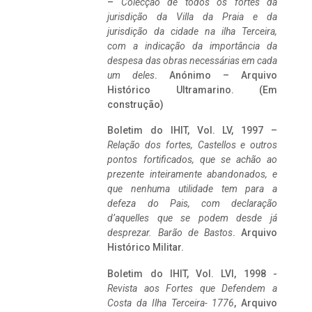
–
Colecção de todos os fortes da
jurisdição da Villa da Praia e da
jurisdição da cidade na ilha Terceira,
com a indicação da importância da
despesa das obras necessárias em cada
um deles
. Anónimo – Arquivo
Histórico Ultramarino. (Em
construção)
Boletim do IHIT, Vol. LV, 1997 –
Relação dos fortes, Castellos e outros
pontos fortificados, que se achão ao
prezente inteiramente abandonados, e
que nenhuma utilidade tem para a
defeza do Pais, com declaração
d’aquelles que se podem desde já
desprezar. Barão de Bastos
. Arquivo
Histórico Militar.
Boletim do IHIT, Vol. LVI, 1998 -
Revista aos Fortes que Defendem a
Costa da Ilha Terceira- 1776
, Arquivo