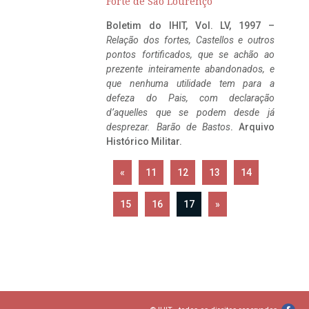
Forte de São Lourenço
Boletim do IHIT, Vol. LV, 1997 –
Relação dos fortes, Castellos e outros
pontos fortificados, que se achão ao
prezente inteiramente abandonados, e
que nenhuma utilidade tem para a
defeza do Pais, com declaração
d’aquelles que se podem desde já
desprezar. Barão de Bastos
. Arquivo
Histórico Militar.
«
11
12
13
14
15
16
17
»