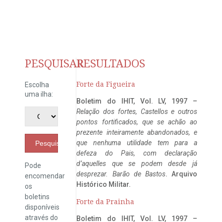
PESQUISAR
RESULTADOS
Forte da Figueira
Escolha
uma ilha:
Boletim do IHIT, Vol. LV, 1997 –
Relação dos fortes, Castellos e outros
pontos fortificados, que se achão ao
prezente inteiramente abandonados, e
que nenhuma utilidade tem para a
Pesquisar
defeza do Pais, com declaração
d’aquelles que se podem desde já
Pode
desprezar. Barão de Bastos
. Arquivo
encomendar
Histórico Militar.
os
boletins
Forte da Prainha
disponíveis
através do
Boletim do IHIT, Vol. LV, 1997 –