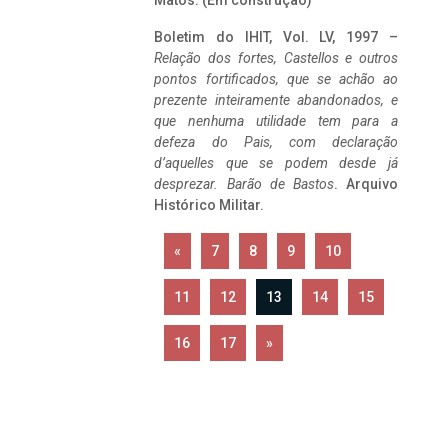
Matos. (Em construção)
Boletim do IHIT, Vol. LV, 1997 –
Relação dos fortes, Castellos e outros
pontos fortificados, que se achão ao
prezente inteiramente abandonados, e
que nenhuma utilidade tem para a
defeza do Pais, com declaração
d’aquelles que se podem desde já
desprezar. Barão de Bastos
. Arquivo
Histórico Militar.
«
7
8
9
10
11
12
13
14
15
16
17
»