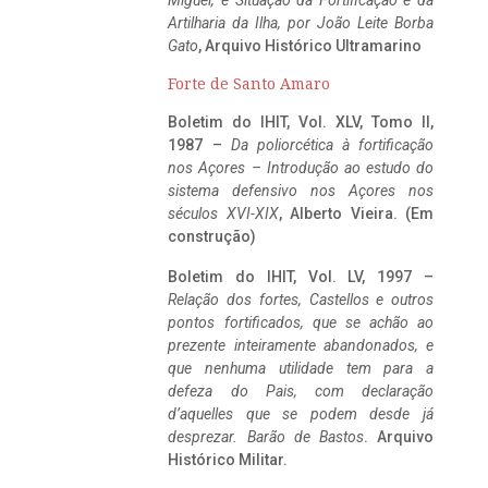
Miguel, e Situação da Fortificação e da
Artilharia da Ilha, por João Leite Borba
Gato
, Arquivo Histórico Ultramarino
Forte de Santo Amaro
Boletim do IHIT, Vol. XLV, Tomo II,
1987 –
Da poliorcética à fortificação
nos Açores – Introdução ao estudo do
sistema defensivo nos Açores nos
séculos XVI-XIX
, Alberto Vieira. (Em
construção)
Boletim do IHIT, Vol. LV, 1997 –
Relação dos fortes, Castellos e outros
pontos fortificados, que se achão ao
prezente inteiramente abandonados, e
que nenhuma utilidade tem para a
defeza do Pais, com declaração
d’aquelles que se podem desde já
desprezar. Barão de Bastos
. Arquivo
Histórico Militar.