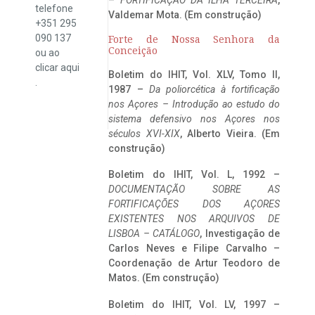
telefone
Valdemar Mota. (Em construção)
+351 295
090 137
Forte de Nossa Senhora da
Conceição
ou ao
clicar
aqui
Boletim do IHIT, Vol. XLV, Tomo II,
.
1987 –
Da poliorcética à fortificação
nos Açores – Introdução ao estudo do
sistema defensivo nos Açores nos
séculos XVI-XIX
, Alberto Vieira. (Em
construção)
Boletim do IHIT, Vol. L, 1992 –
DOCUMENTAÇÃO SOBRE AS
FORTIFICAÇÕES DOS AÇORES
EXISTENTES NOS ARQUIVOS DE
LISBOA – CATÁLOGO
, Investigação de
Carlos Neves e Filipe Carvalho –
Coordenação de Artur Teodoro de
Matos. (Em construção)
Boletim do IHIT, Vol. LV, 1997 –