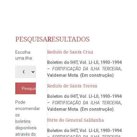
PESQUISAR
RESULTADOS
Reduto de Santa Cruz
Escolha
uma ilha:
Boletim do IHIT, Vol. LI-LII, 1993-1994
–
FORTIFICAÇÃO DA ILHA TERCEIRA
,
Valdemar Mota. (Em construção)
Reduto de Santa Teresa
Pesquisar
Boletim do IHIT, Vol. LI-LII, 1993-1994
Pode
–
FORTIFICAÇÃO DA ILHA TERCEIRA
,
encomendar
Valdemar Mota. (Em construção)
os
Forte do General Saldanha
boletins
disponíveis
Boletim do IHIT, Vol. LI-LII, 1993-1994
através do
–
FORTIFICAÇÃO DA ILHA TERCEIRA
,