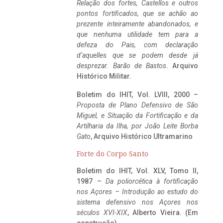
Relação dos fortes, Castellos e outros
pontos fortificados, que se achão ao
prezente inteiramente abandonados, e
que nenhuma utilidade tem para a
defeza do Pais, com declaração
d’aquelles que se podem desde já
desprezar. Barão de Bastos
. Arquivo
Histórico Militar.
Boletim do IHIT, Vol. LVIII, 2000 –
Proposta de Plano Defensivo de São
Miguel, e Situação da Fortificação e da
Artilharia da Ilha, por João Leite Borba
Gato
, Arquivo Histórico Ultramarino
Forte do Corpo Santo
Boletim do IHIT, Vol. XLV, Tomo II,
1987 –
Da poliorcética à fortificação
nos Açores – Introdução ao estudo do
sistema defensivo nos Açores nos
séculos XVI-XIX
, Alberto Vieira. (Em