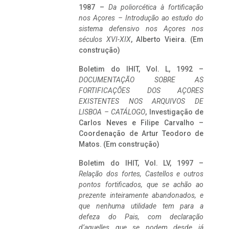
1987 –
Da poliorcética à fortificação
nos Açores – Introdução ao estudo do
sistema defensivo nos Açores nos
séculos XVI-XIX
, Alberto Vieira. (Em
construção)
Boletim do IHIT, Vol. L, 1992 –
DOCUMENTAÇÃO SOBRE AS
FORTIFICAÇÕES DOS AÇORES
EXISTENTES NOS ARQUIVOS DE
LISBOA – CATÁLOGO
, Investigação de
Carlos Neves e Filipe Carvalho –
Coordenação de Artur Teodoro de
Matos. (Em construção)
Boletim do IHIT, Vol. LV, 1997 –
Relação dos fortes, Castellos e outros
pontos fortificados, que se achão ao
prezente inteiramente abandonados, e
que nenhuma utilidade tem para a
defeza do Pais, com declaração
d’aquelles que se podem desde já