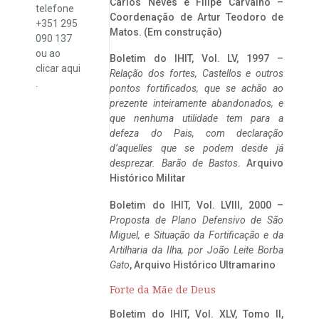
Carlos Neves e Filipe Carvalho –
telefone
Coordenação de Artur Teodoro de
+351 295
Matos. (Em construção)
090 137
ou ao
Boletim do IHIT, Vol. LV, 1997 –
clicar
aqui
Relação dos fortes, Castellos e outros
.
pontos fortificados, que se achão ao
prezente inteiramente abandonados, e
que nenhuma utilidade tem para a
defeza do Pais, com declaração
d’aquelles que se podem desde já
desprezar. Barão de Bastos
. Arquivo
Histórico Militar
Boletim do IHIT, Vol. LVIII, 2000 –
Proposta de Plano Defensivo de São
Miguel, e Situação da Fortificação e da
Artilharia da Ilha, por João Leite Borba
Gato
, Arquivo Histórico Ultramarino
Forte da Mãe de Deus
Boletim do IHIT, Vol. XLV, Tomo II,