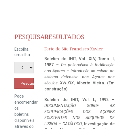
PESQUISAR
RESULTADOS
Forte de São Francisco Xavier
Escolha
uma ilha:
Boletim do IHIT, Vol. XLV, Tomo II,
1987 –
Da poliorcética à fortificação
nos Açores – Introdução ao estudo do
sistema defensivo nos Açores nos
séculos XVI-XIX
, Alberto Vieira. (Em
Pesquisar
construção)
Pode
Boletim do IHIT, Vol. L, 1992 –
encomendar
DOCUMENTAÇÃO SOBRE AS
os
FORTIFICAÇÕES DOS AÇORES
boletins
EXISTENTES NOS ARQUIVOS DE
disponíveis
LISBOA – CATÁLOGO
, Investigação de
através do