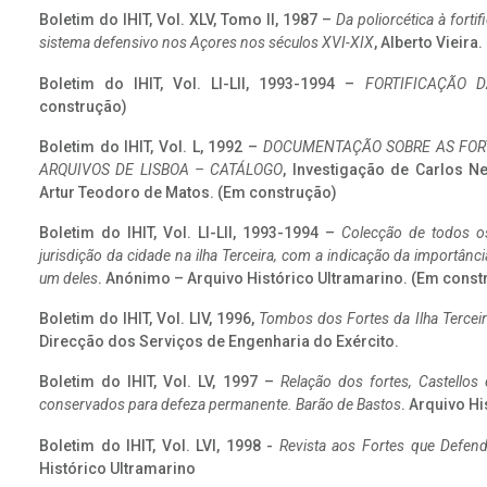
Boletim do IHIT, Vol. XLV, Tomo II, 1987 –
Da poliorcética à fort
sistema defensivo nos Açores nos séculos XVI-XIX
, Alberto Vieira
Boletim do IHIT, Vol. LI-LII, 1993-1994 –
FORTIFICAÇÃO D
construção)
Boletim do IHIT, Vol. L, 1992 –
DOCUMENTAÇÃO SOBRE AS FORT
ARQUIVOS DE LISBOA – CATÁLOGO
, Investigação de Carlos N
Artur Teodoro de Matos. (Em construção)
Boletim do IHIT, Vol. LI-LII, 1993-1994 –
Colecção de todos os
jurisdição da cidade na ilha Terceira, com a indicação da importâ
um deles
. Anónimo – Arquivo Histórico Ultramarino. (Em const
Boletim do IHIT, Vol. LIV, 1996,
Tombos dos Fortes da Ilha Terceir
Direcção dos Serviços de Engenharia do Exército.
Boletim do IHIT, Vol. LV, 1997 –
Relação dos fortes, Castellos
conservados para defeza permanente. Barão de Bastos
. Arquivo Hi
Boletim do IHIT, Vol. LVI, 1998 -
Revista aos Fortes que Defend
Histórico Ultramarino