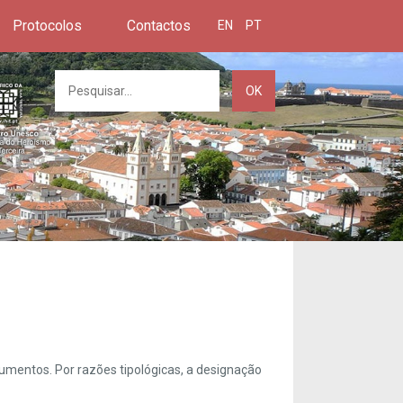
Protocolos
Contactos
EN
PT
OK
umentos. Por razões tipológicas, a designação