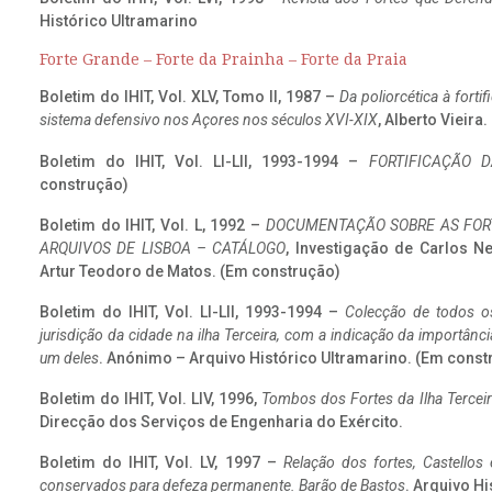
Histórico Ultramarino
Forte Grande – Forte da Prainha – Forte da Praia
Boletim do IHIT, Vol. XLV, Tomo II, 1987 –
Da poliorcética à fort
sistema defensivo nos Açores nos séculos XVI-XIX
, Alberto Vieira
Boletim do IHIT, Vol. LI-LII, 1993-1994 –
FORTIFICAÇÃO D
construção)
Boletim do IHIT, Vol. L, 1992 –
DOCUMENTAÇÃO SOBRE AS FORT
ARQUIVOS DE LISBOA – CATÁLOGO
, Investigação de Carlos N
Artur Teodoro de Matos. (Em construção)
Boletim do IHIT, Vol. LI-LII, 1993-1994 –
Colecção de todos os
jurisdição da cidade na ilha Terceira, com a indicação da importâ
um deles
. Anónimo – Arquivo Histórico Ultramarino. (Em const
Boletim do IHIT, Vol. LIV, 1996,
Tombos dos Fortes da Ilha Terceir
Direcção dos Serviços de Engenharia do Exército.
Boletim do IHIT, Vol. LV, 1997 –
Relação dos fortes, Castellos
conservados para defeza permanente. Barão de Bastos
. Arquivo Hi