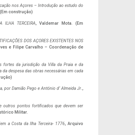
ificação nos Açores – Introdução ao estudo do
. (Em construção)
A ILHA TERCEIRA
, Valdemar Mota. (Em
IFICAÇÕES DOS AÇORES EXISTENTES NOS
eves e Filipe Carvalho – Coordenação de
 fortes da jurisdição da Villa da Praia e da
ncia da despesa das obras necessárias em cada
rução)
a,
por Damião Pego e António d’ Almeida Jr
.,
 e outros pontos fortificados que devem ser
stórico Militar.
em a Costa da Ilha Terceira- 1776
, Arquivo