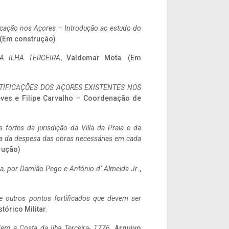
ificação nos Açores – Introdução ao estudo do
. (Em construção)
A ILHA TERCEIRA
, Valdemar Mota. (Em
IFICAÇÕES DOS AÇORES EXISTENTES NOS
eves e Filipe Carvalho – Coordenação de
 fortes da jurisdição da Villa da Praia e da
ncia da despesa das obras necessárias em cada
rução)
a,
por Damião Pego e António d’ Almeida Jr
.,
 e outros pontos fortificados que devem ser
stórico Militar.
em a Costa da Ilha Terceira- 1776
, Arquivo