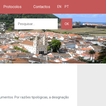
Protocolos
Contactos
EN
PT
OK
umentos. Por razões tipológicas, a designação