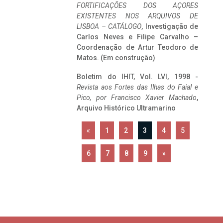
FORTIFICAÇÕES DOS AÇORES
EXISTENTES NOS ARQUIVOS DE
LISBOA – CATÁLOGO
, Investigação de
Carlos Neves e Filipe Carvalho –
Coordenação de Artur Teodoro de
Matos. (Em construção)
Boletim do IHIT, Vol. LVI, 1998 -
Revista aos Fortes das Ilhas do Faial e
Pico, por Francisco Xavier Machado
,
Arquivo Histórico Ultramarino
«
1
2
3
4
5
6
7
8
9
»