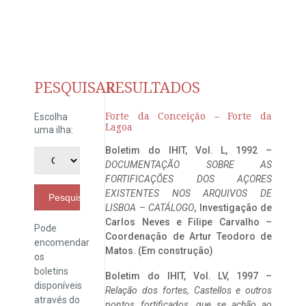
PESQUISAR
RESULTADOS
Forte da Conceição – Forte da
Escolha
Lagoa
uma ilha:
Boletim do IHIT, Vol. L, 1992 –
DOCUMENTAÇÃO SOBRE AS
FORTIFICAÇÕES DOS AÇORES
EXISTENTES NOS ARQUIVOS DE
Pesquisar
LISBOA – CATÁLOGO
, Investigação de
Carlos Neves e Filipe Carvalho –
Pode
Coordenação de Artur Teodoro de
encomendar
Matos. (Em construção)
os
boletins
Boletim do IHIT, Vol. LV, 1997 –
disponíveis
Relação dos fortes, Castellos e outros
através do
pontos fortificados, que se achão ao