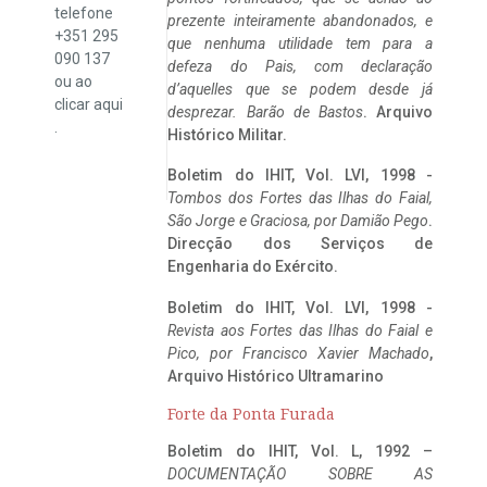
telefone
prezente inteiramente abandonados, e
+351 295
que nenhuma utilidade tem para a
090 137
defeza do Pais, com declaração
ou ao
d’aquelles que se podem desde já
clicar
aqui
desprezar. Barão de Bastos
. Arquivo
.
Histórico Militar.
Boletim do IHIT, Vol. LVI, 1998 -
Tombos dos Fortes das Ilhas do Faial,
São Jorge e Graciosa,
por Damião Pego
.
Direcção dos Serviços de
Engenharia do Exército.
Boletim do IHIT, Vol. LVI, 1998 -
Revista aos Fortes das Ilhas do Faial e
Pico, por Francisco Xavier Machado
,
Arquivo Histórico Ultramarino
Forte da Ponta Furada
Boletim do IHIT, Vol. L, 1992 –
DOCUMENTAÇÃO SOBRE AS