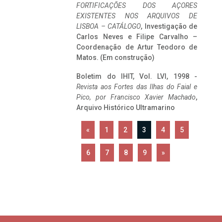
FORTIFICAÇÕES DOS AÇORES
EXISTENTES NOS ARQUIVOS DE
LISBOA – CATÁLOGO
, Investigação de
Carlos Neves e Filipe Carvalho –
Coordenação de Artur Teodoro de
Matos. (Em construção)
Boletim do IHIT, Vol. LVI, 1998 -
Revista aos Fortes das Ilhas do Faial e
Pico, por Francisco Xavier Machado
,
Arquivo Histórico Ultramarino
«
1
2
3
4
5
6
7
8
9
»