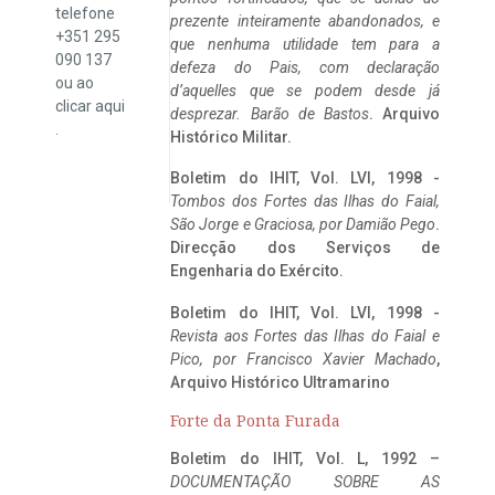
telefone
prezente inteiramente abandonados, e
+351 295
que nenhuma utilidade tem para a
090 137
defeza do Pais, com declaração
ou ao
d’aquelles que se podem desde já
clicar
aqui
desprezar. Barão de Bastos
. Arquivo
.
Histórico Militar.
Boletim do IHIT, Vol. LVI, 1998 -
Tombos dos Fortes das Ilhas do Faial,
São Jorge e Graciosa,
por Damião Pego
.
Direcção dos Serviços de
Engenharia do Exército.
Boletim do IHIT, Vol. LVI, 1998 -
Revista aos Fortes das Ilhas do Faial e
Pico, por Francisco Xavier Machado
,
Arquivo Histórico Ultramarino
Forte da Ponta Furada
Boletim do IHIT, Vol. L, 1992 –
DOCUMENTAÇÃO SOBRE AS