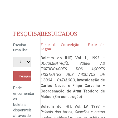
PESQUISAR
RESULTADOS
Forte da Conceição – Forte da
Escolha
Lagoa
uma ilha:
Boletim do IHIT, Vol. L, 1992 –
DOCUMENTAÇÃO SOBRE AS
FORTIFICAÇÕES DOS AÇORES
EXISTENTES NOS ARQUIVOS DE
Pesquisar
LISBOA – CATÁLOGO
, Investigação de
Carlos Neves e Filipe Carvalho –
Pode
Coordenação de Artur Teodoro de
encomendar
Matos. (Em construção)
os
boletins
Boletim do IHIT, Vol. LV, 1997 –
disponíveis
Relação dos fortes, Castellos e outros
através do
pontos fortificados, que se achão ao