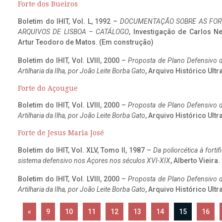
Forte dos Bueiros
Boletim do IHIT, Vol. L, 1992 –
DOCUMENTAÇÃO SOBRE AS FORT
ARQUIVOS DE LISBOA – CATÁLOGO
, Investigação de Carlos N
Artur Teodoro de Matos. (Em construção)
Boletim do IHIT, Vol. LVIII, 2000 –
Proposta de Plano Defensivo de
Artilharia da Ilha, por João Leite Borba Gato
, Arquivo Histórico Ult
Forte do Açougue
Boletim do IHIT, Vol. LVIII, 2000 –
Proposta de Plano Defensivo de
Artilharia da Ilha, por João Leite Borba Gato
, Arquivo Histórico Ult
Forte de Jesus Maria José
Boletim do IHIT, Vol. XLV, Tomo II, 1987 –
Da poliorcética à fort
sistema defensivo nos Açores nos séculos XVI-XIX
, Alberto Vieira
Boletim do IHIT, Vol. LVIII, 2000 –
Proposta de Plano Defensivo de
Artilharia da Ilha, por João Leite Borba Gato
, Arquivo Histórico Ult
«
9
10
11
12
13
14
15
16