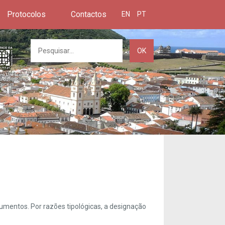
Protocolos
Contactos
EN
PT
OK
umentos. Por razões tipológicas, a designação