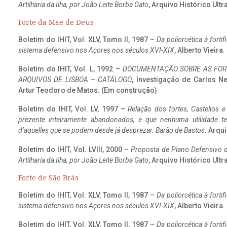
Artilharia da Ilha, por João Leite Borba Gato
, Arquivo Histórico Ult
Forte da Mãe de Deus
Boletim do IHIT, Vol. XLV, Tomo II, 1987 –
Da poliorcética à fort
sistema defensivo nos Açores nos séculos XVI-XIX
, Alberto Vieira
Boletim do IHIT, Vol. L, 1992 –
DOCUMENTAÇÃO SOBRE AS FORT
ARQUIVOS DE LISBOA – CATÁLOGO
, Investigação de Carlos N
Artur Teodoro de Matos. (Em construção)
Boletim do IHIT, Vol. LV, 1997 –
Relação dos fortes, Castellos e
prezente inteiramente abandonados, e que nenhuma utilidade 
d’aquelles que se podem desde já desprezar. Barão de Bastos
. Arqui
Boletim do IHIT, Vol. LVIII, 2000 –
Proposta de Plano Defensivo de
Artilharia da Ilha, por João Leite Borba Gato
, Arquivo Histórico Ult
Forte de São Brás
Boletim do IHIT, Vol. XLV, Tomo II, 1987 –
Da poliorcética à fort
sistema defensivo nos Açores nos séculos XVI-XIX
, Alberto Vieira
Boletim do IHIT, Vol. XLV, Tomo II, 1987 –
Da poliorcética à fort