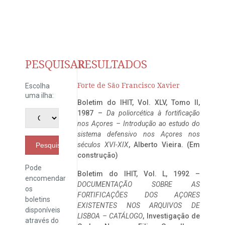
PESQUISAR
RESULTADOS
Forte de São Francisco Xavier
Escolha
uma ilha:
Boletim do IHIT, Vol. XLV, Tomo II,
1987 –
Da poliorcética à fortificação
nos Açores – Introdução ao estudo do
sistema defensivo nos Açores nos
séculos XVI-XIX
, Alberto Vieira. (Em
Pesquisar
construção)
Pode
Boletim do IHIT, Vol. L, 1992 –
encomendar
DOCUMENTAÇÃO SOBRE AS
os
FORTIFICAÇÕES DOS AÇORES
boletins
EXISTENTES NOS ARQUIVOS DE
disponíveis
LISBOA – CATÁLOGO
, Investigação de
através do