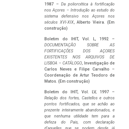
1987 –
Da poliorcética à fortificação
nos Açores – Introdução ao estudo do
sistema defensivo nos Açores nos
séculos XVI-XIX
, Alberto Vieira. (Em
construção)
Boletim do IHIT, Vol. L, 1992 –
DOCUMENTAÇÃO SOBRE AS
FORTIFICAÇÕES DOS AÇORES
EXISTENTES NOS ARQUIVOS DE
LISBOA – CATÁLOGO
, Investigação de
Carlos Neves e Filipe Carvalho –
Coordenação de Artur Teodoro de
Matos. (Em construção)
Boletim do IHIT, Vol. LV, 1997 –
Relação dos fortes, Castellos e outros
pontos fortificados, que se achão ao
prezente inteiramente abandonados, e
que nenhuma utilidade tem para a
defeza do Pais, com declaração
d’aquelles que se podem desde já