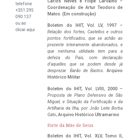
Carlos Neves e Filipe Carvalho –
telefone
Coordenação de Artur Teodoro de
+351 295
Matos. (Em construção)
090 137
ou ao
Boletim do IHIT, Vol. LV, 1997 –
clicar
aqui
Relação dos fortes, Castellos e outros
.
pontos fortificados, que se achão ao
prezente inteiramente abandonados, e
que nenhuma utilidade tem para a
defeza do Pais, com declaração
d’aquelles que se podem desde já
desprezar. Barão de Bastos
. Arquivo
Histórico Militar
Boletim do IHIT, Vol. LVIII, 2000 –
Proposta de Plano Defensivo de São
Miguel, e Situação da Fortificação e da
Artilharia da Ilha, por João Leite Borba
Gato
, Arquivo Histórico Ultramarino
Forte da Mãe de Deus
Boletim do IHIT, Vol. XLV, Tomo II,