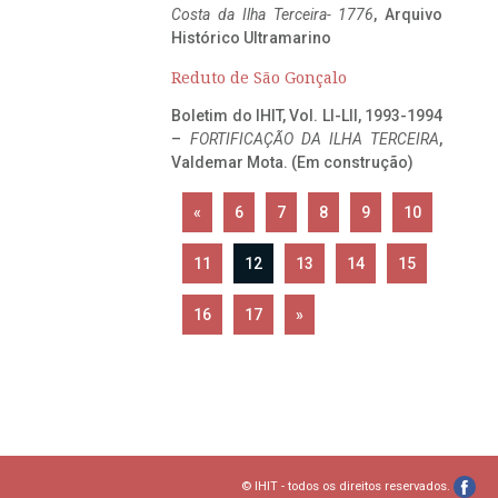
Costa da Ilha Terceira- 1776
, Arquivo
Histórico Ultramarino
Reduto de São Gonçalo
Boletim do IHIT, Vol. LI-LII, 1993-1994
–
FORTIFICAÇÃO DA ILHA TERCEIRA
,
Valdemar Mota. (Em construção)
«
6
7
8
9
10
11
12
13
14
15
16
17
»
© IHIT - todos os direitos reservados.