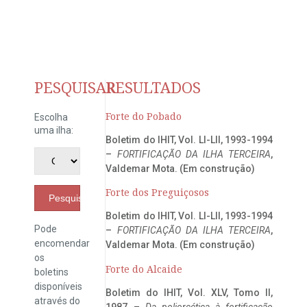
PESQUISAR
RESULTADOS
Forte do Pobado
Escolha
uma ilha:
Boletim do IHIT, Vol. LI-LII, 1993-1994
–
FORTIFICAÇÃO DA ILHA TERCEIRA
,
Valdemar Mota. (Em construção)
Forte dos Preguiçosos
Pesquisar
Boletim do IHIT, Vol. LI-LII, 1993-1994
Pode
–
FORTIFICAÇÃO DA ILHA TERCEIRA
,
encomendar
Valdemar Mota. (Em construção)
os
Forte do Alcaide
boletins
disponíveis
Boletim do IHIT, Vol. XLV, Tomo II,
através do
1987 –
Da poliorcética à fortificação