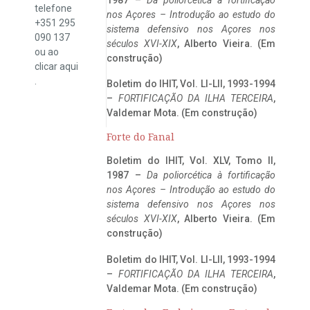
telefone
nos Açores – Introdução ao estudo do
+351 295
sistema defensivo nos Açores nos
090 137
séculos XVI-XIX
, Alberto Vieira. (Em
ou ao
construção)
clicar
aqui
.
Boletim do IHIT, Vol. LI-LII, 1993-1994
–
FORTIFICAÇÃO DA ILHA TERCEIRA
,
Valdemar Mota. (Em construção)
Forte do Fanal
Boletim do IHIT, Vol. XLV, Tomo II,
1987 –
Da poliorcética à fortificação
nos Açores – Introdução ao estudo do
sistema defensivo nos Açores nos
séculos XVI-XIX
, Alberto Vieira. (Em
construção)
Boletim do IHIT, Vol. LI-LII, 1993-1994
–
FORTIFICAÇÃO DA ILHA TERCEIRA
,
Valdemar Mota. (Em construção)