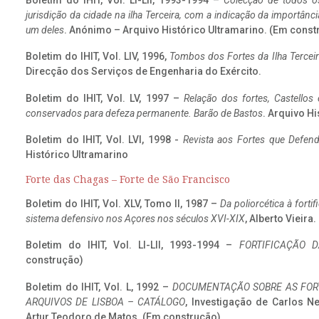
Boletim do IHIT, Vol. LI-LII, 1993-1994 –
Colecção de todos os
jurisdição da cidade na ilha Terceira, com a indicação da importâ
um deles
. Anónimo – Arquivo Histórico Ultramarino. (Em const
Boletim do IHIT, Vol. LIV, 1996,
Tombos dos Fortes da Ilha Terceir
Direcção dos Serviços de Engenharia do Exército.
Boletim do IHIT, Vol. LV, 1997 –
Relação dos fortes, Castellos
conservados para defeza permanente. Barão de Bastos
. Arquivo Hi
Boletim do IHIT, Vol. LVI, 1998 -
Revista aos Fortes que Defend
Histórico Ultramarino
Forte das Chagas – Forte de São Francisco
Boletim do IHIT, Vol. XLV, Tomo II, 1987 –
Da poliorcética à fort
sistema defensivo nos Açores nos séculos XVI-XIX
, Alberto Vieira
Boletim do IHIT, Vol. LI-LII, 1993-1994 –
FORTIFICAÇÃO D
construção)
Boletim do IHIT, Vol. L, 1992 –
DOCUMENTAÇÃO SOBRE AS FORT
ARQUIVOS DE LISBOA – CATÁLOGO
, Investigação de Carlos N
Artur Teodoro de Matos. (Em construção)