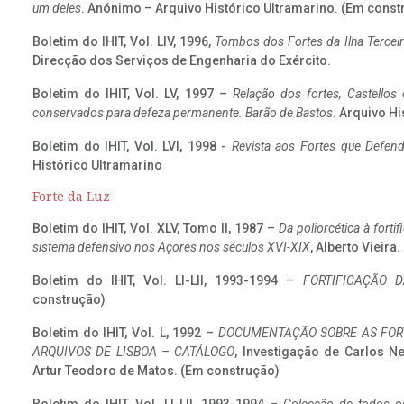
um deles
. Anónimo – Arquivo Histórico Ultramarino. (Em const
Boletim do IHIT, Vol. LIV, 1996,
Tombos dos Fortes da Ilha Terceir
Direcção dos Serviços de Engenharia do Exército.
Boletim do IHIT, Vol. LV, 1997 –
Relação dos fortes, Castellos
conservados para defeza permanente. Barão de Bastos
. Arquivo Hi
Boletim do IHIT, Vol. LVI, 1998 -
Revista aos Fortes que Defend
Histórico Ultramarino
Forte da Luz
Boletim do IHIT, Vol. XLV, Tomo II, 1987 –
Da poliorcética à fort
sistema defensivo nos Açores nos séculos XVI-XIX
, Alberto Vieira
Boletim do IHIT, Vol. LI-LII, 1993-1994 –
FORTIFICAÇÃO D
construção)
Boletim do IHIT, Vol. L, 1992 –
DOCUMENTAÇÃO SOBRE AS FORT
ARQUIVOS DE LISBOA – CATÁLOGO
, Investigação de Carlos N
Artur Teodoro de Matos. (Em construção)