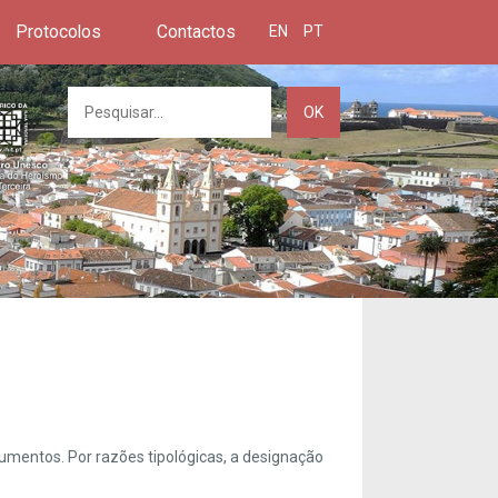
Protocolos
Contactos
EN
PT
OK
umentos. Por razões tipológicas, a designação