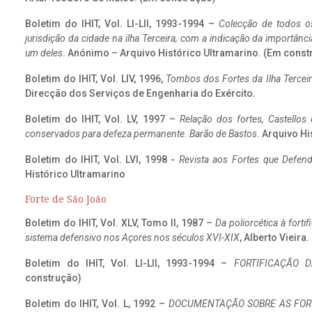
Boletim do IHIT, Vol. LI-LII, 1993-1994 –
Colecção de todos os
jurisdição da cidade na ilha Terceira, com a indicação da importâ
um deles
. Anónimo – Arquivo Histórico Ultramarino. (Em const
Boletim do IHIT, Vol. LIV, 1996,
Tombos dos Fortes da Ilha Terceir
Direcção dos Serviços de Engenharia do Exército.
Boletim do IHIT, Vol. LV, 1997 –
Relação dos fortes, Castellos
conservados para defeza permanente. Barão de Bastos
. Arquivo Hi
Boletim do IHIT, Vol. LVI, 1998 -
Revista aos Fortes que Defend
Histórico Ultramarino
Forte de São João
Boletim do IHIT, Vol. XLV, Tomo II, 1987 –
Da poliorcética à fort
sistema defensivo nos Açores nos séculos XVI-XIX
, Alberto Vieira
Boletim do IHIT, Vol. LI-LII, 1993-1994 –
FORTIFICAÇÃO D
construção)
Boletim do IHIT, Vol. L, 1992 –
DOCUMENTAÇÃO SOBRE AS FORT