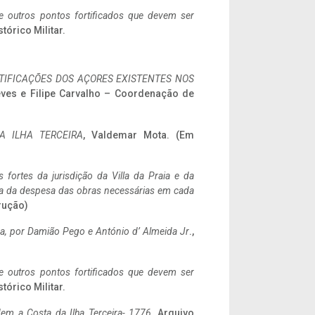
 e outros pontos fortificados que devem ser
stórico Militar.
IFICAÇÕES DOS AÇORES EXISTENTES NOS
eves e Filipe Carvalho – Coordenação de
A ILHA TERCEIRA
, Valdemar Mota. (Em
 fortes da jurisdição da Villa da Praia e da
ncia da despesa das obras necessárias em cada
rução)
a,
por Damião Pego e António d’ Almeida Jr
.,
 e outros pontos fortificados que devem ser
stórico Militar.
em a Costa da Ilha Terceira- 1776
, Arquivo