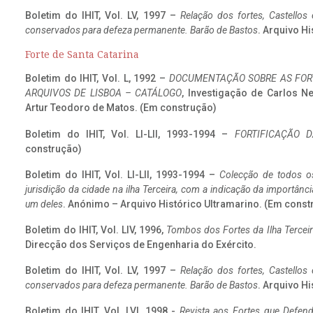
Boletim do IHIT, Vol. LV, 1997 –
Relação dos fortes, Castellos
conservados para defeza permanente. Barão de Bastos
. Arquivo Hi
Forte de Santa Catarina
Boletim do IHIT, Vol. L, 1992 –
DOCUMENTAÇÃO SOBRE AS FORT
ARQUIVOS DE LISBOA – CATÁLOGO
, Investigação de Carlos N
Artur Teodoro de Matos. (Em construção)
Boletim do IHIT, Vol. LI-LII, 1993-1994 –
FORTIFICAÇÃO D
construção)
Boletim do IHIT, Vol. LI-LII, 1993-1994 –
Colecção de todos os
jurisdição da cidade na ilha Terceira, com a indicação da importâ
um deles
. Anónimo – Arquivo Histórico Ultramarino. (Em const
Boletim do IHIT, Vol. LIV, 1996,
Tombos dos Fortes da Ilha Terceir
Direcção dos Serviços de Engenharia do Exército.
Boletim do IHIT, Vol. LV, 1997 –
Relação dos fortes, Castellos
conservados para defeza permanente. Barão de Bastos
. Arquivo Hi
Boletim do IHIT, Vol. LVI, 1998 -
Revista aos Fortes que Defend