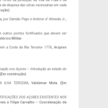
 fortes da jurisdição da Villa da Praia e da
ncia da despesa das obras necessárias em cada
rução)
a,
por Damião Pego e António d’ Almeida Jr
.,
 e outros pontos fortificados que devem ser
stórico Militar.
em a Costa da Ilha Terceira- 1776
, Arquivo
ificação nos Açores – Introdução ao estudo do
. (Em construção)
A ILHA TERCEIRA
, Valdemar Mota. (Em
IFICAÇÕES DOS AÇORES EXISTENTES NOS
eves e Filipe Carvalho – Coordenação de