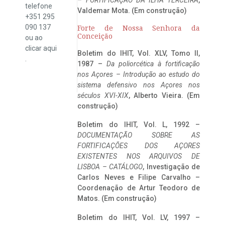
telefone
Valdemar Mota. (Em construção)
+351 295
090 137
Forte de Nossa Senhora da
Conceição
ou ao
clicar
aqui
Boletim do IHIT, Vol. XLV, Tomo II,
.
1987 –
Da poliorcética à fortificação
nos Açores – Introdução ao estudo do
sistema defensivo nos Açores nos
séculos XVI-XIX
, Alberto Vieira. (Em
construção)
Boletim do IHIT, Vol. L, 1992 –
DOCUMENTAÇÃO SOBRE AS
FORTIFICAÇÕES DOS AÇORES
EXISTENTES NOS ARQUIVOS DE
LISBOA – CATÁLOGO
, Investigação de
Carlos Neves e Filipe Carvalho –
Coordenação de Artur Teodoro de
Matos. (Em construção)
Boletim do IHIT, Vol. LV, 1997 –