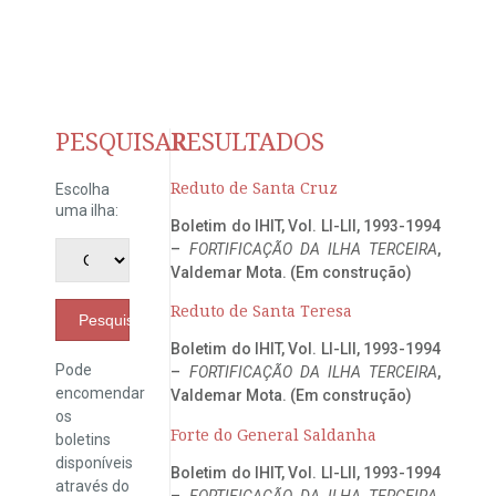
PESQUISAR
RESULTADOS
Reduto de Santa Cruz
Escolha
uma ilha:
Boletim do IHIT, Vol. LI-LII, 1993-1994
–
FORTIFICAÇÃO DA ILHA TERCEIRA
,
Valdemar Mota. (Em construção)
Reduto de Santa Teresa
Pesquisar
Boletim do IHIT, Vol. LI-LII, 1993-1994
Pode
–
FORTIFICAÇÃO DA ILHA TERCEIRA
,
encomendar
Valdemar Mota. (Em construção)
os
Forte do General Saldanha
boletins
disponíveis
Boletim do IHIT, Vol. LI-LII, 1993-1994
através do
–
FORTIFICAÇÃO DA ILHA TERCEIRA
,