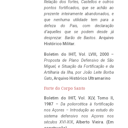
Relação dos fortes, Castellos e outros
pontos fortificados, que se achão ao
prezente inteiramente abandonados, e
que nenhuma utilidade tem para a
defeza do Pais, com declaração
d’aquelles que se podem desde já
desprezar. Barão de Bastos
. Arquivo
Histórico Militar.
Boletim do IHIT, Vol. LVIII, 2000 –
Proposta de Plano Defensivo de São
Miguel, e Situação da Fortificação e da
Artilharia da Ilha, por João Leite Borba
Gato
, Arquivo Histórico Ultramarino
Forte do Corpo Santo
Boletim do IHIT, Vol. XLV, Tomo II,
1987 –
Da poliorcética à fortificação
nos Açores – Introdução ao estudo do
sistema defensivo nos Açores nos
séculos XVI-XIX
, Alberto Vieira. (Em