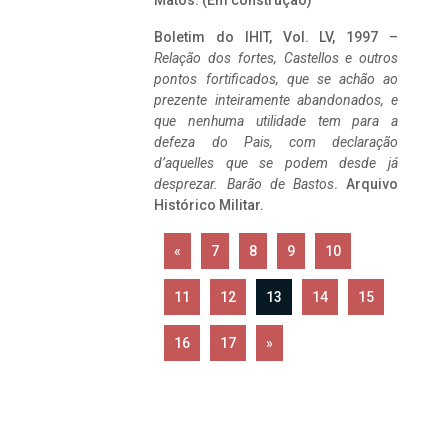
Matos. (Em construção)
Boletim do IHIT, Vol. LV, 1997 –
Relação dos fortes, Castellos e outros
pontos fortificados, que se achão ao
prezente inteiramente abandonados, e
que nenhuma utilidade tem para a
defeza do Pais, com declaração
d’aquelles que se podem desde já
desprezar. Barão de Bastos
. Arquivo
Histórico Militar.
«
7
8
9
10
11
12
13
14
15
16
17
»