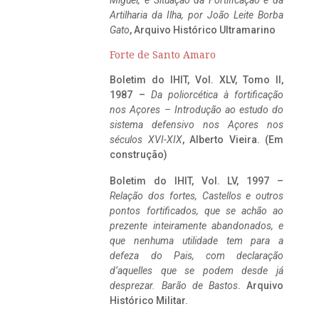
Miguel, e Situação da Fortificação e da
Artilharia da Ilha, por João Leite Borba
Gato
, Arquivo Histórico Ultramarino
Forte de Santo Amaro
Boletim do IHIT, Vol. XLV, Tomo II,
1987 –
Da poliorcética à fortificação
nos Açores – Introdução ao estudo do
sistema defensivo nos Açores nos
séculos XVI-XIX
, Alberto Vieira. (Em
construção)
Boletim do IHIT, Vol. LV, 1997 –
Relação dos fortes, Castellos e outros
pontos fortificados, que se achão ao
prezente inteiramente abandonados, e
que nenhuma utilidade tem para a
defeza do Pais, com declaração
d’aquelles que se podem desde já
desprezar. Barão de Bastos
. Arquivo
Histórico Militar.