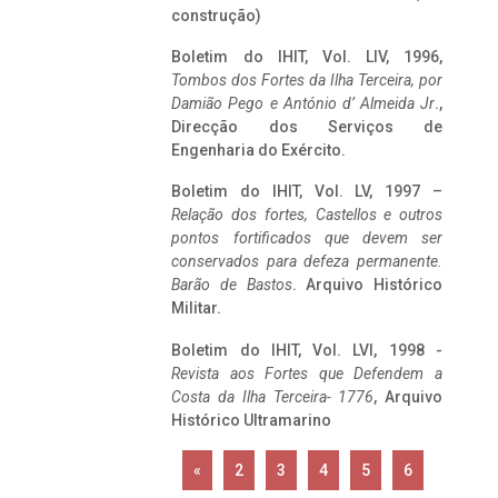
construção)
Boletim do IHIT, Vol. LIV, 1996,
Tombos dos Fortes da Ilha Terceira,
por
Damião Pego e António d’ Almeida Jr
.,
Direcção dos Serviços de
Engenharia do Exército.
Boletim do IHIT, Vol. LV, 1997 –
Relação dos fortes, Castellos e outros
pontos fortificados que devem ser
conservados para defeza permanente.
Barão de Bastos
. Arquivo Histórico
Militar.
Boletim do IHIT, Vol. LVI, 1998 -
Revista aos Fortes que Defendem a
Costa da Ilha Terceira- 1776
, Arquivo
Histórico Ultramarino
«
2
3
4
5
6