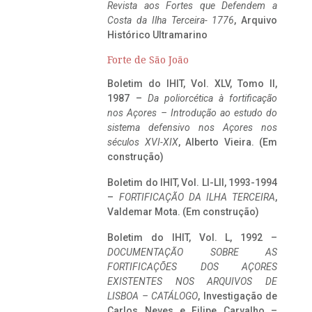
Revista aos Fortes que Defendem a
Costa da Ilha Terceira- 1776
, Arquivo
Histórico Ultramarino
Forte de São João
Boletim do IHIT, Vol. XLV, Tomo II,
1987 –
Da poliorcética à fortificação
nos Açores – Introdução ao estudo do
sistema defensivo nos Açores nos
séculos XVI-XIX
, Alberto Vieira. (Em
construção)
Boletim do IHIT, Vol. LI-LII, 1993-1994
–
FORTIFICAÇÃO DA ILHA TERCEIRA
,
Valdemar Mota. (Em construção)
Boletim do IHIT, Vol. L, 1992 –
DOCUMENTAÇÃO SOBRE AS
FORTIFICAÇÕES DOS AÇORES
EXISTENTES NOS ARQUIVOS DE
LISBOA – CATÁLOGO
, Investigação de
Carlos Neves e Filipe Carvalho –