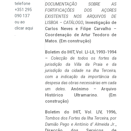
telefone
DOCUMENTAÇÃO SOBRE AS
+351 295
FORTIFICAÇÕES DOS AÇORES
090 137
EXISTENTES NOS ARQUIVOS DE
ou ao
LISBOA – CATÁLOGO
, Investigação de
clicar
aqui
Carlos Neves e Filipe Carvalho –
.
Coordenação de Artur Teodoro de
Matos. (Em construção)
Boletim do IHIT, Vol. LI-LII, 1993-1994
–
Colecção de todos os fortes da
jurisdição da Villa da Praia e da
jurisdição da cidade na ilha Terceira,
com a indicação da importância da
despesa das obras necessárias em cada
um deles
. Anónimo – Arquivo
Histórico Ultramarino. (Em
construção)
Boletim do IHIT, Vol. LIV, 1996,
Tombos dos Fortes da Ilha Terceira,
por
Damião Pego e António d’ Almeida Jr
.,
Direcção dos Serviços de