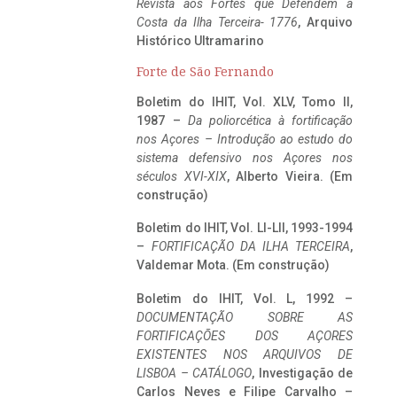
Revista aos Fortes que Defendem a
Costa da Ilha Terceira- 1776
, Arquivo
Histórico Ultramarino
Forte de São Fernando
Boletim do IHIT, Vol. XLV, Tomo II,
1987 –
Da poliorcética à fortificação
nos Açores – Introdução ao estudo do
sistema defensivo nos Açores nos
séculos XVI-XIX
, Alberto Vieira. (Em
construção)
Boletim do IHIT, Vol. LI-LII, 1993-1994
–
FORTIFICAÇÃO DA ILHA TERCEIRA
,
Valdemar Mota. (Em construção)
Boletim do IHIT, Vol. L, 1992 –
DOCUMENTAÇÃO SOBRE AS
FORTIFICAÇÕES DOS AÇORES
EXISTENTES NOS ARQUIVOS DE
LISBOA – CATÁLOGO
, Investigação de
Carlos Neves e Filipe Carvalho –