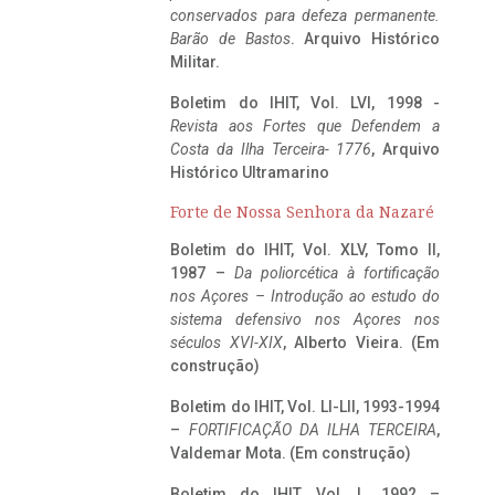
conservados para defeza permanente.
Barão de Bastos
. Arquivo Histórico
Militar.
Boletim do IHIT, Vol. LVI, 1998 -
Revista aos Fortes que Defendem a
Costa da Ilha Terceira- 1776
, Arquivo
Histórico Ultramarino
Forte de Nossa Senhora da Nazaré
Boletim do IHIT, Vol. XLV, Tomo II,
1987 –
Da poliorcética à fortificação
nos Açores – Introdução ao estudo do
sistema defensivo nos Açores nos
séculos XVI-XIX
, Alberto Vieira. (Em
construção)
Boletim do IHIT, Vol. LI-LII, 1993-1994
–
FORTIFICAÇÃO DA ILHA TERCEIRA
,
Valdemar Mota. (Em construção)
Boletim do IHIT, Vol. L, 1992 –