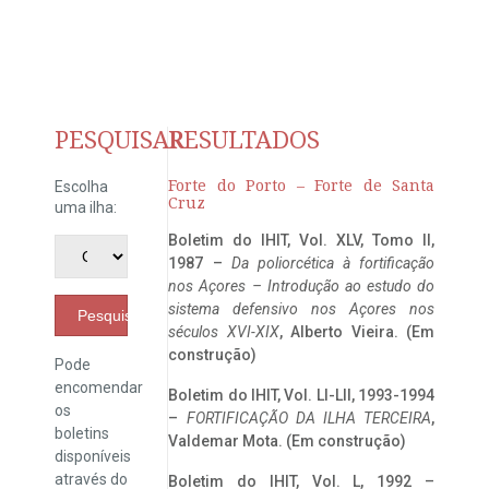
PESQUISAR
RESULTADOS
Forte do Porto – Forte de Santa
Escolha
Cruz
uma ilha:
Boletim do IHIT, Vol. XLV, Tomo II,
1987 –
Da poliorcética à fortificação
nos Açores – Introdução ao estudo do
sistema defensivo nos Açores nos
Pesquisar
séculos XVI-XIX
, Alberto Vieira. (Em
construção)
Pode
encomendar
Boletim do IHIT, Vol. LI-LII, 1993-1994
os
–
FORTIFICAÇÃO DA ILHA TERCEIRA
,
boletins
Valdemar Mota. (Em construção)
disponíveis
através do
Boletim do IHIT, Vol. L, 1992 –