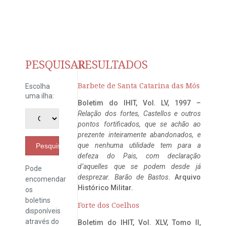
PESQUISAR
RESULTADOS
Barbete de Santa Catarina das Mós
Escolha
uma ilha:
Boletim do IHIT, Vol. LV, 1997 –
Relação dos fortes, Castellos e outros
pontos fortificados, que se achão ao
prezente inteiramente abandonados, e
que nenhuma utilidade tem para a
Pesquisar
defeza do Pais, com declaração
d’aquelles que se podem desde já
Pode
desprezar. Barão de Bastos
. Arquivo
encomendar
Histórico Militar.
os
boletins
Forte dos Coelhos
disponíveis
através do
Boletim do IHIT, Vol. XLV, Tomo II,