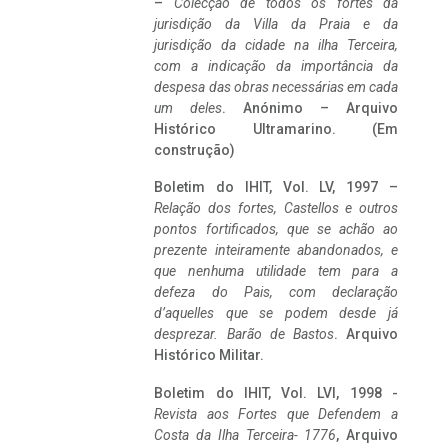
–
Colecção de todos os fortes da
jurisdição da Villa da Praia e da
jurisdição da cidade na ilha Terceira,
com a indicação da importância da
despesa das obras necessárias em cada
um deles
. Anónimo – Arquivo
Histórico Ultramarino. (Em
construção)
Boletim do IHIT, Vol. LV, 1997 –
Relação dos fortes, Castellos e outros
pontos fortificados, que se achão ao
prezente inteiramente abandonados, e
que nenhuma utilidade tem para a
defeza do Pais, com declaração
d’aquelles que se podem desde já
desprezar. Barão de Bastos
. Arquivo
Histórico Militar.
Boletim do IHIT, Vol. LVI, 1998 -
Revista aos Fortes que Defendem a
Costa da Ilha Terceira- 1776
, Arquivo