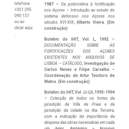
telefone
1987 –
Da poliorcética à fortificação
+351 295
nos Açores – Introdução ao estudo do
090 137
sistema defensivo nos Açores nos
ou ao
séculos XVI-XIX
, Alberto Vieira. (Em
clicar
aqui
construção)
.
Boletim do IHIT, Vol. L, 1992 –
DOCUMENTAÇÃO SOBRE AS
FORTIFICAÇÕES DOS AÇORES
EXISTENTES NOS ARQUIVOS DE
LISBOA – CATÁLOGO
, Investigação de
Carlos Neves e Filipe Carvalho –
Coordenação de Artur Teodoro de
Matos. (Em construção)
Boletim do IHIT, Vol. LI-LII, 1993-1994
–
Colecção de todos os fortes da
jurisdição da Villa da Praia e da
jurisdição da cidade na ilha Terceira,
com a indicação da importância da
despesa das obras necessárias em cada
um deles
. Anónimo – Arquivo