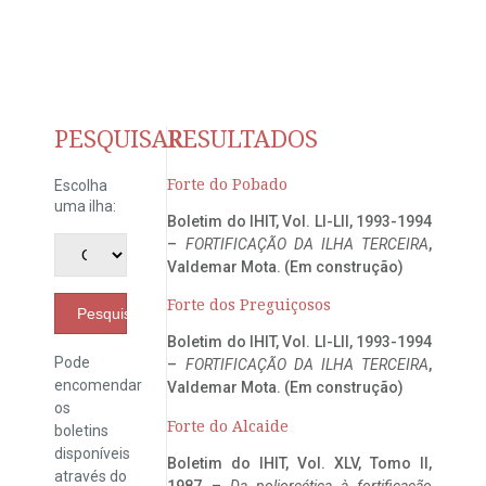
PESQUISAR
RESULTADOS
Forte do Pobado
Escolha
uma ilha:
Boletim do IHIT, Vol. LI-LII, 1993-1994
–
FORTIFICAÇÃO DA ILHA TERCEIRA
,
Valdemar Mota. (Em construção)
Forte dos Preguiçosos
Pesquisar
Boletim do IHIT, Vol. LI-LII, 1993-1994
Pode
–
FORTIFICAÇÃO DA ILHA TERCEIRA
,
encomendar
Valdemar Mota. (Em construção)
os
Forte do Alcaide
boletins
disponíveis
Boletim do IHIT, Vol. XLV, Tomo II,
através do
1987 –
Da poliorcética à fortificação