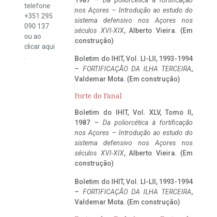
telefone
nos Açores – Introdução ao estudo do
+351 295
sistema defensivo nos Açores nos
090 137
séculos XVI-XIX
, Alberto Vieira. (Em
ou ao
construção)
clicar
aqui
.
Boletim do IHIT, Vol. LI-LII, 1993-1994
–
FORTIFICAÇÃO DA ILHA TERCEIRA
,
Valdemar Mota. (Em construção)
Forte do Fanal
Boletim do IHIT, Vol. XLV, Tomo II,
1987 –
Da poliorcética à fortificação
nos Açores – Introdução ao estudo do
sistema defensivo nos Açores nos
séculos XVI-XIX
, Alberto Vieira. (Em
construção)
Boletim do IHIT, Vol. LI-LII, 1993-1994
–
FORTIFICAÇÃO DA ILHA TERCEIRA
,
Valdemar Mota. (Em construção)