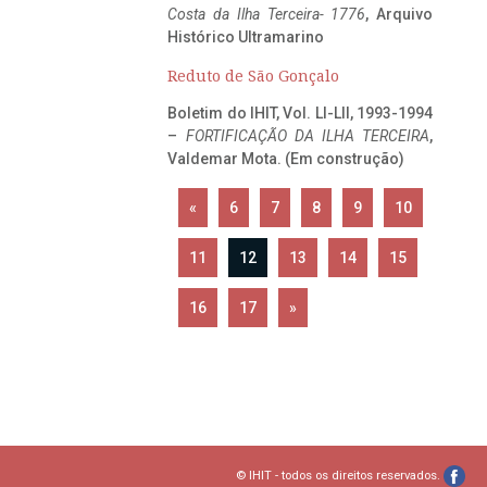
Costa da Ilha Terceira- 1776
, Arquivo
Histórico Ultramarino
Reduto de São Gonçalo
Boletim do IHIT, Vol. LI-LII, 1993-1994
–
FORTIFICAÇÃO DA ILHA TERCEIRA
,
Valdemar Mota. (Em construção)
«
6
7
8
9
10
11
12
13
14
15
16
17
»
© IHIT - todos os direitos reservados.