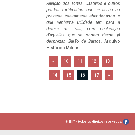
Relação dos fortes, Castellos e outros
pontos fortificados, que se achão ao
prezente inteiramente abandonados, e
que nenhuma utilidade tem para a
defeza do Pais, com declaração
d’aquelles que se podem desde já
desprezar. Barão de Bastos
. Arquivo
Histórico Militar.
«
10
11
12
13
14
15
16
17
»
© IHIT - todos os direitos reservados.