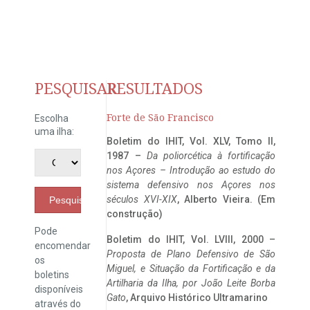
PESQUISAR
RESULTADOS
Forte de São Francisco
Escolha
uma ilha:
Boletim do IHIT, Vol. XLV, Tomo II,
1987 –
Da poliorcética à fortificação
nos Açores – Introdução ao estudo do
sistema defensivo nos Açores nos
séculos XVI-XIX
, Alberto Vieira. (Em
Pesquisar
construção)
Pode
Boletim do IHIT, Vol. LVIII, 2000 –
encomendar
Proposta de Plano Defensivo de São
os
Miguel, e Situação da Fortificação e da
boletins
Artilharia da Ilha, por João Leite Borba
disponíveis
Gato
, Arquivo Histórico Ultramarino
através do