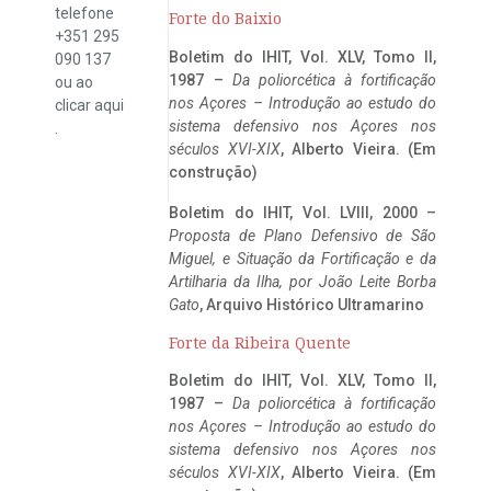
telefone
Forte do Baixio
+351 295
Boletim do IHIT, Vol. XLV, Tomo II,
090 137
1987 –
Da poliorcética à fortificação
ou ao
nos Açores – Introdução ao estudo do
clicar
aqui
sistema defensivo nos Açores nos
.
séculos XVI-XIX
, Alberto Vieira. (Em
construção)
Boletim do IHIT, Vol. LVIII, 2000 –
Proposta de Plano Defensivo de São
Miguel, e Situação da Fortificação e da
Artilharia da Ilha, por João Leite Borba
Gato
, Arquivo Histórico Ultramarino
Forte da Ribeira Quente
Boletim do IHIT, Vol. XLV, Tomo II,
1987 –
Da poliorcética à fortificação
nos Açores – Introdução ao estudo do
sistema defensivo nos Açores nos
séculos XVI-XIX
, Alberto Vieira. (Em