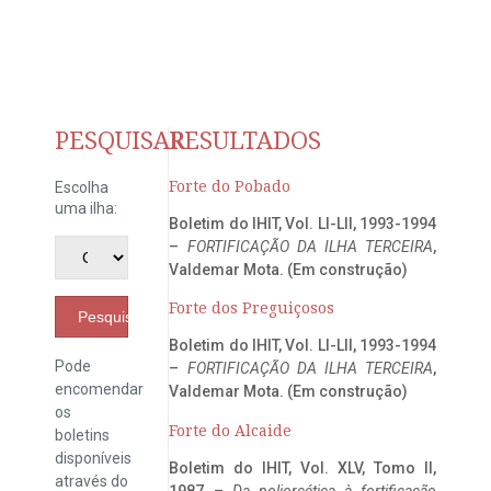
PESQUISAR
RESULTADOS
Forte do Pobado
Escolha
uma ilha:
Boletim do IHIT, Vol. LI-LII, 1993-1994
–
FORTIFICAÇÃO DA ILHA TERCEIRA
,
Valdemar Mota. (Em construção)
Forte dos Preguiçosos
Pesquisar
Boletim do IHIT, Vol. LI-LII, 1993-1994
Pode
–
FORTIFICAÇÃO DA ILHA TERCEIRA
,
encomendar
Valdemar Mota. (Em construção)
os
Forte do Alcaide
boletins
disponíveis
Boletim do IHIT, Vol. XLV, Tomo II,
através do
1987 –
Da poliorcética à fortificação