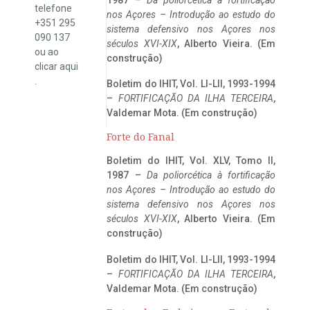
telefone
nos Açores – Introdução ao estudo do
+351 295
sistema defensivo nos Açores nos
090 137
séculos XVI-XIX
, Alberto Vieira. (Em
ou ao
construção)
clicar
aqui
.
Boletim do IHIT, Vol. LI-LII, 1993-1994
–
FORTIFICAÇÃO DA ILHA TERCEIRA
,
Valdemar Mota. (Em construção)
Forte do Fanal
Boletim do IHIT, Vol. XLV, Tomo II,
1987 –
Da poliorcética à fortificação
nos Açores – Introdução ao estudo do
sistema defensivo nos Açores nos
séculos XVI-XIX
, Alberto Vieira. (Em
construção)
Boletim do IHIT, Vol. LI-LII, 1993-1994
–
FORTIFICAÇÃO DA ILHA TERCEIRA
,
Valdemar Mota. (Em construção)