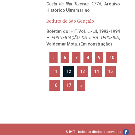
Costa da Ilha Terceira- 1776
, Arquivo
Histórico Ultramarino
Reduto de São Gonçalo
Boletim do IHIT, Vol. LI-LII, 1993-1994
–
FORTIFICAÇÃO DA ILHA TERCEIRA
,
Valdemar Mota. (Em construção)
«
6
7
8
9
10
11
12
13
14
15
16
17
»
© IHIT - todos os direitos reservados.