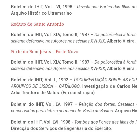
Boletim do IHIT, Vol. LVI, 1998 -
Revista aos Fortes das Ilhas d
Arquivo Histórico Ultramarino
Reduto de Santo António
Boletim do IHIT, Vol. XLV, Tomo II, 1987 –
Da poliorcética à fort
sistema defensivo nos Açores nos séculos XVI-XIX
, Alberto Vieira
Forte do Bom Jesus – Forte Novo
Boletim do IHIT, Vol. XLV, Tomo II, 1987 –
Da poliorcética à fort
sistema defensivo nos Açores nos séculos XVI-XIX
, Alberto Vieira
Boletim do IHIT, Vol. L, 1992 –
DOCUMENTAÇÃO SOBRE AS FORT
ARQUIVOS DE LISBOA – CATÁLOGO
, Investigação de Carlos N
Artur Teodoro de Matos. (Em construção)
Boletim do IHIT, Vol. LV, 1997 –
Relação dos fortes, Castellos
conservados para defeza permanente. Barão de Bastos
. Arquivo Hi
Boletim do IHIT, Vol. LVI, 1998 -
Tombos dos Fortes das Ilhas do F
Direcção dos Serviços de Engenharia do Exército.