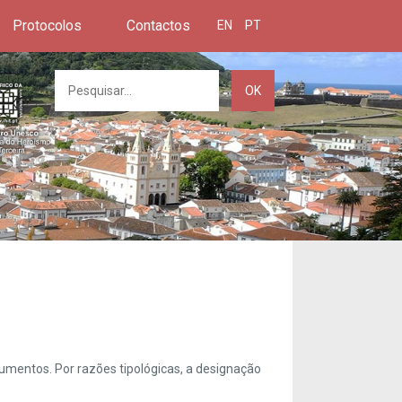
Protocolos
Contactos
EN
PT
OK
umentos. Por razões tipológicas, a designação