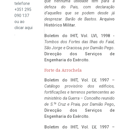
que nenhuma utilidade tem para a
telefone
defeza do Pais, com declaração
+351 295
d’aquelles que se podem desde já
090 137
desprezar. Barão de Bastos
. Arquivo
ou ao
Histórico Militar.
clicar
aqui
.
Boletim do IHIT, Vol. LVI, 1998 -
Tombos dos Fortes das Ilhas do Faial,
São Jorge e Graciosa,
por Damião Pego
.
Direcção dos Serviços de
Engenharia do Exército.
Forte da Arrochela
Boletim do IHIT, Vol. LV, 1997 –
Catálogo provisório dos edificios,
fortificações e terrenos pertencentes ao
ministério da Guerra – Concelho reunido
ta
de S.
Cruz e Praia, por Damião Pego
,
Direcção dos Serviços de
Engenharia do Exército.
Boletim do IHIT, Vol. LV, 1997 –