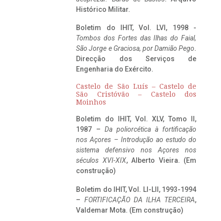
Histórico Militar.
Boletim do IHIT, Vol. LVI, 1998 -
Tombos dos Fortes das Ilhas do Faial,
São Jorge e Graciosa,
por Damião Pego
.
Direcção dos Serviços de
Engenharia do Exército.
Castelo de São Luís – Castelo de
São Cristóvão – Castelo dos
Moinhos
Boletim do IHIT, Vol. XLV, Tomo II,
1987 –
Da poliorcética à fortificação
nos Açores – Introdução ao estudo do
sistema defensivo nos Açores nos
séculos XVI-XIX
, Alberto Vieira. (Em
construção)
Boletim do IHIT, Vol. LI-LII, 1993-1994
–
FORTIFICAÇÃO DA ILHA TERCEIRA
,
Valdemar Mota. (Em construção)