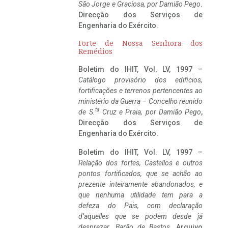
São Jorge e Graciosa,
por Damião Pego
.
Direcção dos Serviços de
Engenharia do Exército.
Forte de Nossa Senhora dos
Remédios
Boletim do IHIT, Vol. LV, 1997 –
Catálogo provisório dos edificios,
fortificações e terrenos pertencentes ao
ministério da Guerra – Concelho reunido
ta
de S.
Cruz e Praia, por Damião Pego
,
Direcção dos Serviços de
Engenharia do Exército.
Boletim do IHIT, Vol. LV, 1997 –
Relação dos fortes, Castellos e outros
pontos fortificados, que se achão ao
prezente inteiramente abandonados, e
que nenhuma utilidade tem para a
defeza do Pais, com declaração
d’aquelles que se podem desde já
desprezar. Barão de Bastos
. Arquivo