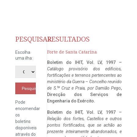
PESQUISAR
RESULTADOS
Forte de Santa Catarina
Escolha
uma ilha:
Boletim do IHIT, Vol. LV, 1997 –
Catálogo provisório dos edificios,
fortificações e terrenos pertencentes ao
ministério da Guerra – Concelho reunido
ta
de S.
Cruz e Praia, por Damião Pego
,
Pesquisar
Direcção dos Serviços de
Engenharia do Exército.
Pode
encomendar
Boletim do IHIT, Vol. LV, 1997 –
os
Relação dos fortes, Castellos e outros
boletins
pontos fortificados, que se achão ao
disponíveis
prezente inteiramente abandonados, e
através do