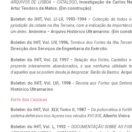
ARQUIVOS DE LISBOA – CATÁLOGO
, Investigação de Carlos N
Artur Teodoro de Matos. (Em construção)
Boletim do IHIT, Vol. LI-LII, 1993-1994 –
Colecção de todos os
jurisdição da cidade na ilha Terceira, com a indicação da importâ
um deles
. Anónimo – Arquivo Histórico Ultramarino. (Em const
Boletim do IHIT, Vol. LIV, 1996,
Tombos dos Fortes da Ilha Terceir
Direcção dos Serviços de Engenharia do Exército.
Boletim do IHIT, Vol. LV, 1997 –
Relação dos fortes, Castellos e
prezente inteiramente abandonados, e que nenhuma utilidade 
d’aquelles que se podem desde já desprezar. Barão de Bastos
. Arqui
Boletim do IHIT, Vol. LVI, 1998 -
Revista aos Fortes que Defend
Histórico Ultramarino
Forte das Caninas
Boletim do IHIT, Vol. XLV, Tomo II, 1987 –
Da poliorcética à fort
sistema defensivo nos Açores nos séculos XVI-XIX
, Alberto Vieira
Boletim do IHIT, Vol. L, 1992 –
DOCUMENTAÇÃO SOBRE AS FORT