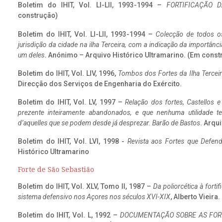
Boletim do IHIT, Vol. LI-LII, 1993-1994 –
FORTIFICAÇÃO D
construção)
Boletim do IHIT, Vol. LI-LII, 1993-1994 –
Colecção de todos os
jurisdição da cidade na ilha Terceira, com a indicação da importâ
um deles
. Anónimo – Arquivo Histórico Ultramarino. (Em const
Boletim do IHIT, Vol. LIV, 1996,
Tombos dos Fortes da Ilha Terceir
Direcção dos Serviços de Engenharia do Exército.
Boletim do IHIT, Vol. LV, 1997 –
Relação dos fortes, Castellos e
prezente inteiramente abandonados, e que nenhuma utilidade 
d’aquelles que se podem desde já desprezar. Barão de Bastos
. Arqui
Boletim do IHIT, Vol. LVI, 1998 -
Revista aos Fortes que Defend
Histórico Ultramarino
Forte de São Sebastião
Boletim do IHIT, Vol. XLV, Tomo II, 1987 –
Da poliorcética à fort
sistema defensivo nos Açores nos séculos XVI-XIX
, Alberto Vieira
Boletim do IHIT, Vol. L, 1992 –
DOCUMENTAÇÃO SOBRE AS FORT