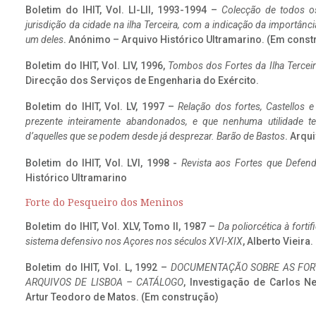
Boletim do IHIT, Vol. LI-LII, 1993-1994 –
Colecção de todos os
jurisdição da cidade na ilha Terceira, com a indicação da importâ
um deles
. Anónimo – Arquivo Histórico Ultramarino. (Em const
Boletim do IHIT, Vol. LIV, 1996,
Tombos dos Fortes da Ilha Terceir
Direcção dos Serviços de Engenharia do Exército.
Boletim do IHIT, Vol. LV, 1997 –
Relação dos fortes, Castellos e
prezente inteiramente abandonados, e que nenhuma utilidade 
d’aquelles que se podem desde já desprezar. Barão de Bastos
. Arqui
Boletim do IHIT, Vol. LVI, 1998 -
Revista aos Fortes que Defend
Histórico Ultramarino
Forte do Pesqueiro dos Meninos
Boletim do IHIT, Vol. XLV, Tomo II, 1987 –
Da poliorcética à fort
sistema defensivo nos Açores nos séculos XVI-XIX
, Alberto Vieira
Boletim do IHIT, Vol. L, 1992 –
DOCUMENTAÇÃO SOBRE AS FORT
ARQUIVOS DE LISBOA – CATÁLOGO
, Investigação de Carlos N
Artur Teodoro de Matos. (Em construção)