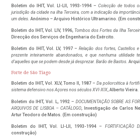
Boletim do IHIT, Vol. LI-LII, 1993-1994 –
Colecção de todos os
jurisdição da cidade na ilha Terceira, com a indicação da importâ
um deles
. Anónimo – Arquivo Histórico Ultramarino. (Em const
Boletim do IHIT, Vol. LIV, 1996,
Tombos dos Fortes da Ilha Terceir
Direcção dos Serviços de Engenharia do Exército.
Boletim do IHIT, Vol. LV, 1997 –
Relação dos fortes, Castellos e
prezente inteiramente abandonados, e que nenhuma utilidade 
d’aquelles que se podem desde já desprezar. Barão de Bastos
. Arqui
Forte de São Tiago
Boletim do IHIT, Vol. XLV, Tomo II, 1987 –
Da poliorcética à fort
sistema defensivo nos Açores nos séculos XVI-XIX
, Alberto Vieira
Boletim do IHIT, Vol. L, 1992 –
DOCUMENTAÇÃO SOBRE AS FORT
ARQUIVOS DE LISBOA – CATÁLOGO
, Investigação de Carlos N
Artur Teodoro de Matos. (Em construção)
Boletim do IHIT, Vol. LI-LII, 1993-1994 –
FORTIFICAÇÃO D
construção)