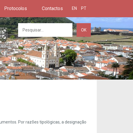
Protocolos
Contactos
EN
PT
OK
umentos. Por razões tipológicas, a designação