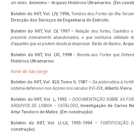
um deles
. Anónimo – Arquivo Histórico Ultramarino. (Em const
Boletim do IHIT, Vol. LIV, 1996,
Tombos dos Fortes da Ilha Terceir
Direcção dos Serviços de Engenharia do Exército.
Boletim do IHIT, Vol. LV, 1997 –
Relação dos fortes, Castellos e
prezente inteiramente abandonados, e que nenhuma utilidade 
d’aquelles que se podem desde já desprezar. Barão de Bastos
. Arqui
Boletim do IHIT, Vol. LVI, 1998 -
Revista aos Fortes que Defend
Histórico Ultramarino
Forte de São Jorge
Boletim do IHIT, Vol. XLV, Tomo II, 1987 –
Da poliorcética à fort
sistema defensivo nos Açores nos séculos XVI-XIX
, Alberto Vieira
Boletim do IHIT, Vol. L, 1992 –
DOCUMENTAÇÃO SOBRE AS FORT
ARQUIVOS DE LISBOA – CATÁLOGO
, Investigação de Carlos N
Artur Teodoro de Matos. (Em construção)
Boletim do IHIT, Vol. LI-LII, 1993-1994 –
FORTIFICAÇÃO D
construção)